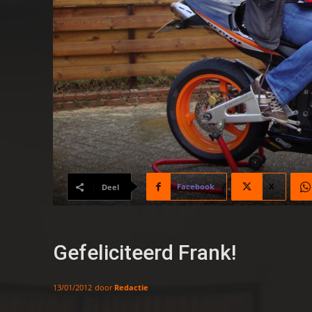
Facebook
X
Deel
Gefeliciteerd Frank!
door
Redactie
13/01/2012