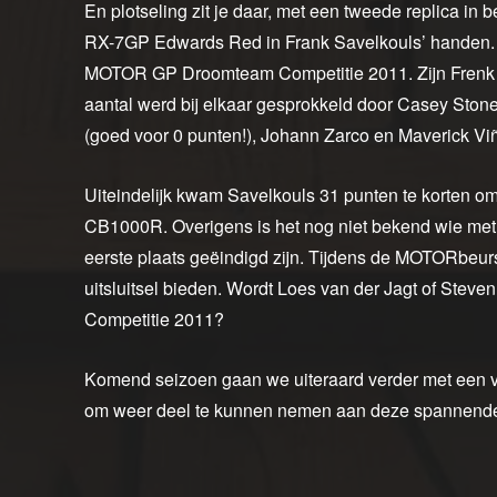
En plotseling zit je daar, met een tweede replica in 
RX-7GP Edwards Red in Frank Savelkouls’ handen. 
MOTOR GP Droomteam Competitie 2011. Zijn Frenk Ra
aantal werd bij elkaar gesprokkeld door Casey Stoner
(goed voor 0 punten!), Johann Zarco en Maverick Vi
Uiteindelijk kwam Savelkouls 31 punten te korten o
CB1000R. Overigens is het nog niet bekend wie met 
eerste plaats geëindigd zijn. Tijdens de MOTORbeurs
uitsluitsel bieden. Wordt Loes van der Jagt of S
Competitie 2011?
Komend seizoen gaan we uiteraard verder met een 
om weer deel te kunnen nemen aan deze spannende 