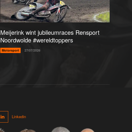
Meijerink wint jubileumraces Rensport
Noordwolde #wereldtoppers
Motorsport
27/07/2026
Linkedin