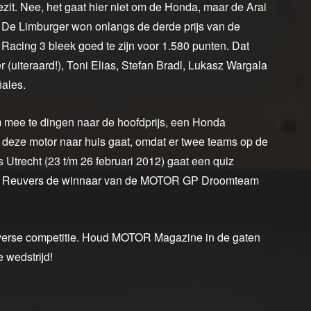
bezit. Nee, het gaat hier niet om de Honda, maar de Arai
De Limburger won onlangs de derde prijs van de
cing 3 bleek goed te zijn voor 1.580 punten. Dat
 (uiteraard!), Toni Elias, Stefan Bradl, Lukasz Wargala
ñales.
m mee te dingen naar de hoofdprijs, een Honda
deze motor naar huis gaat, omdat er twee teams op de
 Utrecht (23 t/m 26 februari 2012) gaat een quiz
teven Reuvers de winnaar van de MOTOR GP Droomteam
verse competitie. Houd MOTOR Magazine in de gaten
wedstrijd!