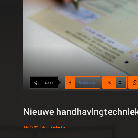
Facebook
X
Deel
Nieuwe handhavingtechnie
door
Redactie
14/01/2012