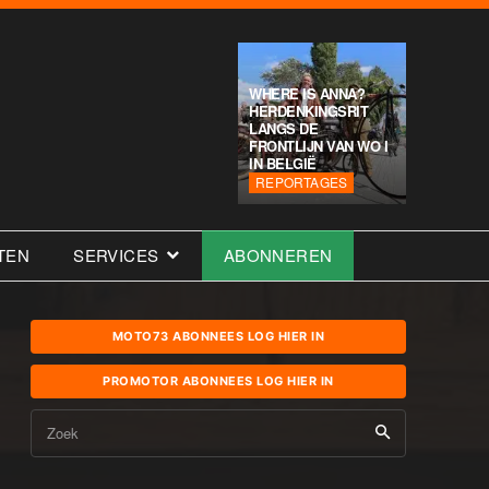
WHERE IS ANNA?
HERDENKINGSRIT
LANGS DE
FRONTLIJN VAN WO I
IN BELGIË
REPORTAGES
TEN
SERVICES
ABONNEREN
MOTO73 ABONNEES LOG HIER IN
PROMOTOR ABONNEES LOG HIER IN
Zoek