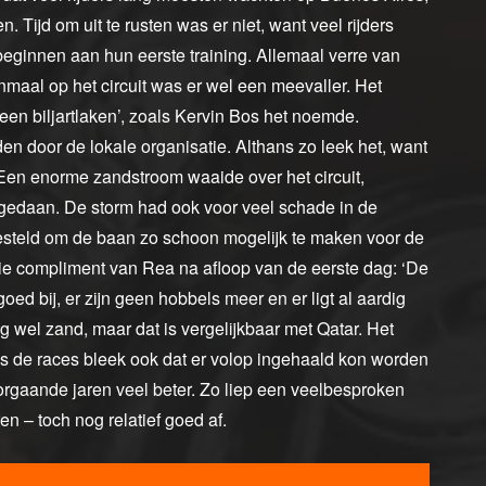
. Tijd om uit te rusten was er niet, want veel rijders
beginnen aan hun eerste training. Allemaal verre van
nmaal op het circuit was er wel een meevaller. Het
‘een biljartlaken’, zoals Kervin Bos het noemde.
n door de lokale organisatie. Althans zo leek het, want
en enorme zandstroom waaide over het circuit,
 gedaan. De storm had ook voor veel schade in de
esteld om de baan zo schoon mogelijk te maken voor de
ooie compliment van Rea na afloop van de eerste dag: ‘De
goed bij, er zijn geen hobbels meer en er ligt al aardig
og wel zand, maar dat is vergelijkbaar met Qatar. Het
ens de races bleek ook dat er volop ingehaald kon worden
gaande jaren veel beter. Zo liep een veelbesproken
 – toch nog relatief goed af.