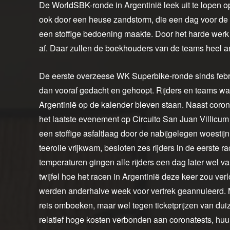
De WorldSBK-ronde in Argentinië leek uit te lopen o
ook door een heuse zandstorm, die een dag voor de ee
een stoffige bedoening maakte. Door het harde werk v
af. Daar zullen de boekhouders van de teams heel
De eerste overzeese WK Superbike-ronde sinds febr
dan vooraf gedacht en gehoopt. Rijders en teams ware
Argentinië op de kalender bleven staan. Naast coro
het laatste evenement op Circuito San Juan Villicu
een stoffige asfaltlaag door de nabijgelegen woesti
teerolie vrijkwam, besloten zes rijders in de eerste ra
temperaturen gingen alle rijders een dag later wel va
twijfel hoe het racen in Argentinië deze keer zou ve
werden anderhalve week voor vertrek geannuleerd. 
reis omboeken, maar wel tegen ticketprijzen van dui
relatief hoge kosten verbonden aan coronatests, huu