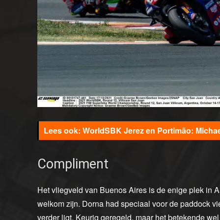
WorldSBK Jerez en Portimão: Michae
Compliment
Het vliegveld van Buenos Aires is de enige plek in A
welkom zijn. Dorna had speciaal voor de paddock vi
verder ligt. Keurig geregeld, maar het betekende we