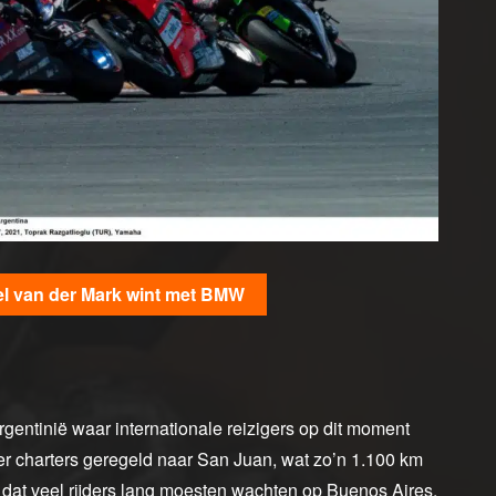
l van der Mark wint met BMW
rgentinië waar internationale reizigers op dit moment
er charters geregeld naar San Juan, wat zo’n 1.100 km
l dat veel rijders lang moesten wachten op Buenos Aires,