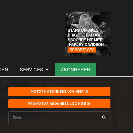
STARS ON BIKES:
BRIGITTE BARDOT
SCOORDE HIT MET
‘HARLEY DAVIDSON’
REPORTAGES
TEN
SERVICES
ABONNEREN
MOTO73 ABONNEES LOG HIER IN
PROMOTOR ABONNEES LOG HIER IN
Zoek