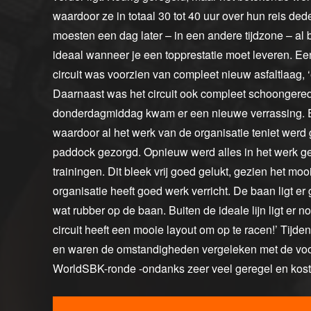
waardoor ze in totaal 30 tot 40 uur over hun reis deden
moesten een dag later – in een andere tijdzone – al 
ideaal wanneer je een topprestatie moet leveren. Ee
circuit was voorzien van compleet nieuw asfaltlaag, 
Daarnaast was het circuit ook compleet schoongerede
donderdagmiddag kwam er een nieuwe verrassing. E
waardoor al het werk van de organisatie teniet werd
paddock gezorgd. Opnieuw werd alles in het werk g
trainingen. Dit bleek vrij goed gelukt, gezien het m
organisatie heeft goed werk verricht. De baan ligt er 
wat rubber op de baan. Buiten de ideale lijn ligt er n
circuit heeft een mooie layout om op te racen!’ Tijd
en waren de omstandigheden vergeleken met de voor
WorldSBK-ronde -ondanks zeer veel geregel en kosten