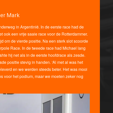
der Mark
derweg in Argentinië. In de eerste race had de
 ook een vrije saaie race voor de Rotterdammer.
rijd om de vierde positie. Na een sterk slot scoorde
erpole Race. In de tweede race had Michael lang
shte hij net als in de eerste hoofdrace als zesde.
e positie stevig in handen. ‘Al met al was het
leverd en we werden steeds beter. Het was mooi
ens voor het podium, maar we moeten zeker nog