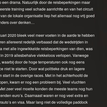
p een drama. Natuurlijk door de reisbeperkingen maar
rste training veel schade aanrichtte en van het circuit
an de lokale organisatie liep het allemaal nog vrij goed
 anders over denken…
uari 2020 bleek veel meer voeten in de aarde te hebben
n allereerst redelijk verbaasd dat de wedstrijden in
na met alle ingewikkelde reisbeperkingen van dien, was
m in 2019 allesbehalve vlekkeloos verlopen. Vanwege
jn, waarbij door de hoge temperaturen ook nog eens
ce niet te starten. Door wat politieke druk en lagere
n start in de overige races. Met in het achterhoofd de
rlopen, kwam er nog een probleem bij. Veel vluchten
Met zeer veel moeite konden de meeste teams nog hun
zenden euro’s. Daarnaast waren er nog veel extra en
rauto’s en visa. Maar lang niet de volledige paddock