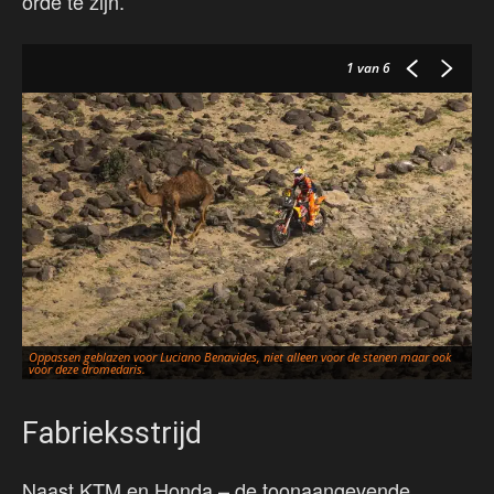
orde te zijn.
1
van 6
Oppassen geblazen voor Luciano Benavides, niet alleen voor de stenen maar ook
voor deze dromedaris.
Fabrieksstrijd
Naast KTM en Honda – de toonaangevende