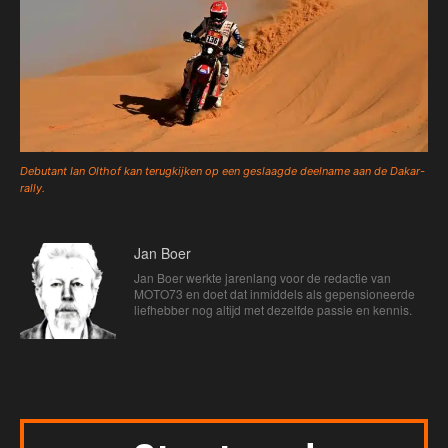
Debutant Ian Olthof kan terugkijken op een geslaagde deelname aan de Dakar-
rally.
Jan Boer
Jan Boer werkte jarenlang voor de redactie van
MOTO73 en doet dat inmiddels als gepensioneerde
liefhebber nog altijd met dezelfde passie en kennis.