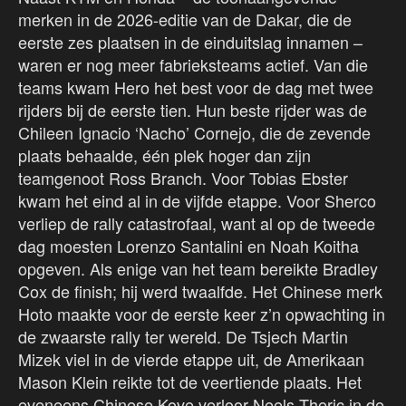
merken in de 2026-editie van de Dakar, die de
eerste zes plaatsen in de einduitslag innamen –
waren er nog meer fabrieksteams actief. Van die
teams kwam Hero het best voor de dag met twee
rijders bij de eerste tien. Hun beste rijder was de
Chileen Ignacio ‘Nacho’ Cornejo, die de zevende
plaats behaalde, één plek hoger dan zijn
teamgenoot Ross Branch. Voor Tobias Ebster
kwam het eind al in de vijfde etappe. Voor Sherco
verliep de rally catastrofaal, want al op de tweede
dag moesten Lorenzo Santalini en Noah Koitha
opgeven. Als enige van het team bereikte Bradley
Cox de finish; hij werd twaalfde. Het Chinese merk
Hoto maakte voor de eerste keer z’n opwachting in
de zwaarste rally ter wereld. De Tsjech Martin
Mizek viel in de vierde etappe uit, de Amerikaan
Mason Klein reikte tot de veertiende plaats. Het
eveneens Chinese Kove verloor Neels Theric in de