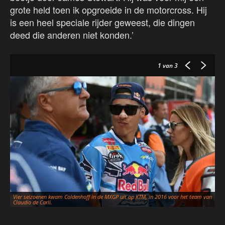
grote held toen ik opgroeide in de motorcross. Hij
is een heel speciale rijder geweest, die dingen
deed die anderen niet konden.’
1
van 3
Vier seizoenen kwam Coldenhoff in de MXGP uit op KTM, in 2016 voor het team van
Ee
Claudio de Carli.
Mo