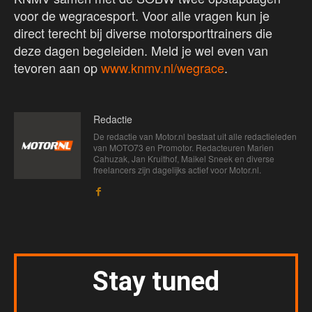
voor de wegracesport. Voor alle vragen kun je
direct terecht bij diverse motorsporttrainers die
deze dagen begeleiden. Meld je wel even van
tevoren aan op
www.knmv.nl/wegrace
.
Redactie
De redactie van Motor.nl bestaat uit alle redactieleden
van MOTO73 en Promotor. Redacteuren Marien
Cahuzak, Jan Kruithof, Maikel Sneek en diverse
freelancers zijn dagelijks actief voor Motor.nl.
Stay tuned