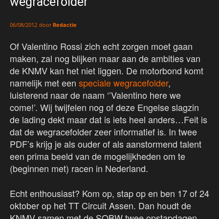
wegracefolder
door
Redactie
06/08/2012
Of Valentino Rossi zich echt zorgen moet gaan
maken, zal nog blijken maar aan de ambities van
de KNMV kan het niet liggen. De motorbond komt
namelijk met een
speciale wegracefolder
,
luisterend naar de naam ‘’Valentino here we
come!’. Wij twijfelen nog of deze Engelse slagzin
de lading dekt maar dat is iets heel anders…Feit is
dat de wegracefolder zeer informatief is. In twee
PDF’s krijg je als ouder of als aanstormend talent
een prima beeld van de mogelijkheden om te
(beginnen met) racen in Nederland.
Echt enthousiast? Kom op, stap op en ben 17 of 24
oktober op het TT Circuit Assen. Dan houdt de
KNMV samen met de SOBW twee opstapdagen