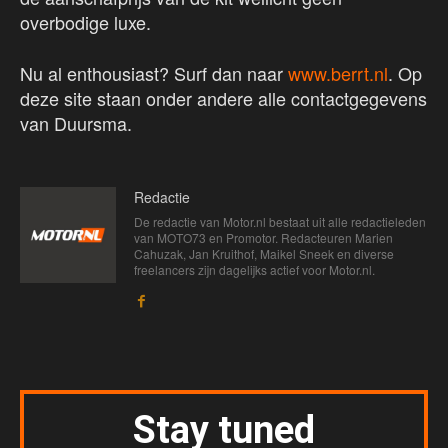
overbodige luxe.
Nu al enthousiast? Surf dan naar
www.berrt.nl
. Op
deze site staan onder andere alle contactgegevens
van Duursma.
Redactie
De redactie van Motor.nl bestaat uit alle redactieleden
van MOTO73 en Promotor. Redacteuren Marien
Cahuzak, Jan Kruithof, Maikel Sneek en diverse
freelancers zijn dagelijks actief voor Motor.nl.
Stay tuned