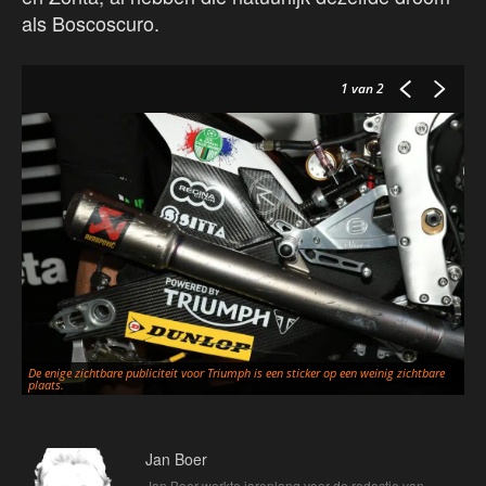
als Boscoscuro.
1
van 2
De enige zichtbare publiciteit voor Triumph is een sticker op een weinig zichtbare
Er
plaats.
ko
Jan Boer
Jan Boer werkte jarenlang voor de redactie van