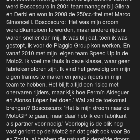
werd Boscoscuro in 2001 teammanager bij Gilera
en Derbi en won in 2008 de 250cc-titel met Marco
Simoncelli. Boscoscuro: ‘Het was mijn droom
wereldkampioen te worden, maar andere rijders
waren sneller dan mij. Ik was blij dat, toen ik was
gestopt, ik voor de Piaggio Group kon werken. En
vanaf 2010 met mijn eigen team Speed Up in de
Moto2. Ik voel me thuis in deze klasse, waar geen
fabrieksmotoren zijn. Ik vind het geweldig om mijn
eigen frames te maken en jonge rijders in mijn
team te hebben. Het blijft altijd een risico met
onervaren rijders, maar kijk hoe Fermín Aldeguer
en Alonso López het doen.’ Wat zal de toekomst
brengen? Boscoscuro: ‘Het is mijn droom naar de
MotoGP te gaan, maar daar heb ik een fabrikant
als partner voor nodig.’ Voorlopig is de blik nog
vast gericht op de Moto2 en dat geldt ook voor Bo
en Zonta, al hebben die natuurlijk dezelfde droom