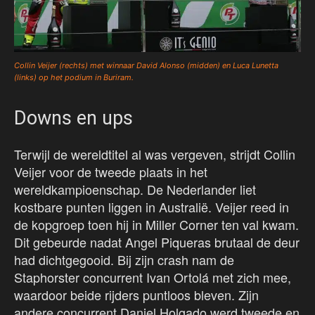
Collin Veijer (rechts) met winnaar David Alonso (midden) en Luca Lunetta
(links) op het podium in Buriram.
Downs en ups
Terwijl de wereldtitel al was vergeven, strijdt Collin
Veijer voor de tweede plaats in het
wereldkampioenschap. De Nederlander liet
kostbare punten liggen in Australië. Veijer reed in
de kopgroep toen hij in Miller Corner ten val kwam.
Dit gebeurde nadat Angel Piqueras brutaal de deur
had dichtgegooid. Bij zijn crash nam de
Staphorster concurrent Ivan Ortolá met zich mee,
waardoor beide rijders puntloos bleven. Zijn
andere concurrent Daniel Holgado werd tweede en