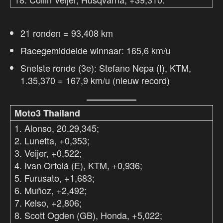
21 ronden = 93,408 km
Racegemiddelde winnaar: 165,6 km/u
Snelste ronde (3e): Stefano Nepa (I), KTM,
1.35,370 = 167,9 km/u (nieuw record)
Moto3 Thailand
1. Alonso, 20.29,345;
2. Lunetta, +0,353;
3. Veijer, +0,522;
4. Ivan Ortolá (E), KTM, +0,936;
5. Furusato, +1,683;
6. Muñoz, +2,492;
7. Kelso, +2,806;
8. Scott Ogden (GB), Honda, +5,022;