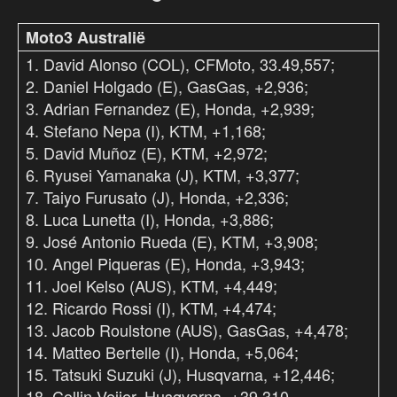
Moto3 Australië
1. David Alonso (COL), CFMoto, 33.49,557;
2. Daniel Holgado (E), GasGas, +2,936;
3. Adrian Fernandez (E), Honda, +2,939;
4. Stefano Nepa (I), KTM, +1,168;
5. David Muñoz (E), KTM, +2,972;
6. Ryusei Yamanaka (J), KTM, +3,377;
7. Taiyo Furusato (J), Honda, +2,336;
8. Luca Lunetta (I), Honda, +3,886;
9. José Antonio Rueda (E), KTM, +3,908;
10. Angel Piqueras (E), Honda, +3,943;
11. Joel Kelso (AUS), KTM, +4,449;
12. Ricardo Rossi (I), KTM, +4,474;
13. Jacob Roulstone (AUS), GasGas, +4,478;
14. Matteo Bertelle (I), Honda, +5,064;
15. Tatsuki Suzuki (J), Husqvarna, +12,446;
18. Collin Veijer, Husqvarna, +39,310.