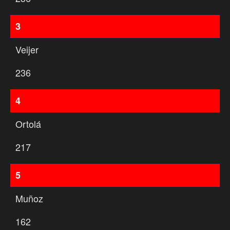
3
Veijer
236
4
Ortolá
217
5
Muñoz
162