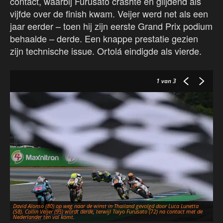
contact, waarbij Furusato crashte en glijdend als
vijfde over de finish kwam. Veijer werd net als een
jaar eerder – toen hij zijn eerste Grand Prix podium
behaalde – derde. Een knappe prestatie gezien
zijn technische issue. Ortolá eindigde als vierde.
1
van 3
David Alonso (80) op weg naar de winst in Thailand gevolgd door Luca Lunetta
(58). Collin Veijer (95) wordt derde, terwijl Taiyo Furusato (72) na contact met de
Col
Nederlander ten val komt.
me