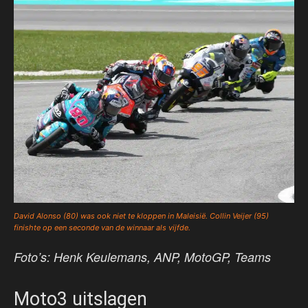
David Alonso (80) was ook niet te kloppen in Maleisië. Collin Veijer (95)
finishte op een seconde van de winnaar als vijfde.
Foto’s: Henk Keulemans, ANP, MotoGP, Teams
Moto3 uitslagen