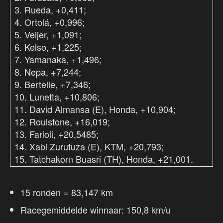
3. Rueda, +0,411;
4. Ortolá, +0,996;
5. Veijer, +1,091;
6. Kelso, +1,225;
7. Yamanaka, +1,496;
8. Nepa, +7,244;
9. Bertelle, +7,346;
10. Lunetta, +10,806;
11. David Almansa (E), Honda, +10,904;
12. Roulstone, +16,019;
13. Farioli, +20,5485;
14. Xabi Zurutuza (E), KTM, +20,793;
15. Tatchakorn Buasri (TH), Honda, +21,001.
15 ronden = 83,147 km
Racegemiddelde winnaar: 150,8 km/u