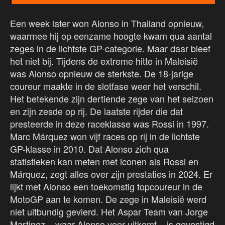
Een week later won Alonso in Thailand opnieuw,
waarmee hij op eenzame hoogte kwam qua aantal
zeges in de lichtste GP-categorie. Maar daar bleef
het niet bij. Tijdens de extreme hitte in Maleisië
was Alonso opnieuw de sterkste. De 18-jarige
coureur maakte in de slotfase weer het verschil.
Het betekende zijn dertiende zege van het seizoen
en zijn zesde op rij. De laatste rijder die dat
presteerde in deze raceklasse was Rossi in 1997.
Marc Márquez won vijf races op rij in de lichtste
GP-klasse in 2010. Dat Alonso zich qua
statistieken kan meten met iconen als Rossi en
Márquez, zegt alles over zijn prestaties in 2024. Er
lijkt met Alonso een toekomstig topcoureur in de
MotoGP aan te komen. De zege in Maleisië werd
niet uitbundig gevierd. Het Aspar Team van Jorge
Martinez – waar Alonso voor uitkomt – is gevestigd