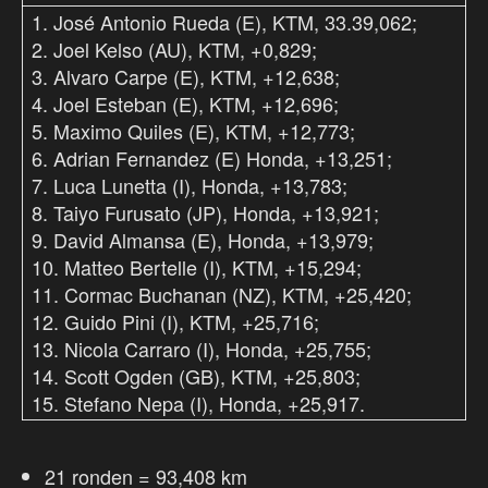
1. José Antonio Rueda (E), KTM, 33.39,062;
2. Joel Kelso (AU), KTM, +0,829;
3. Alvaro Carpe (E), KTM, +12,638;
4. Joel Esteban (E), KTM, +12,696;
5. Maximo Quiles (E), KTM, +12,773;
6. Adrian Fernandez (E) Honda, +13,251;
7. Luca Lunetta (I), Honda, +13,783;
8. Taiyo Furusato (JP), Honda, +13,921;
9. David Almansa (E), Honda, +13,979;
10. Matteo Bertelle (I), KTM, +15,294;
11. Cormac Buchanan (NZ), KTM, +25,420;
12. Guido Pini (I), KTM, +25,716;
13. Nicola Carraro (I), Honda, +25,755;
14. Scott Ogden (GB), KTM, +25,803;
15. Stefano Nepa (I), Honda, +25,917.
21 ronden = 93,408 km