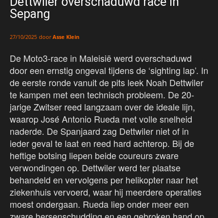
Dettwiler overschaduwd race in
Sepang
door
Asse Klein
27/10/2025
De Moto3-race in Maleisië werd overschaduwd
door een ernstig ongeval tijdens de ‘sighting lap’. In
de eerste ronde vanuit de pits leek Noah Dettwiler
te kampen met een technisch probleem. De 20-
jarige Zwitser reed langzaam over de ideale lijn,
waarop José Antonio Rueda met volle snelheid
naderde. De Spanjaard zag Dettwiler niet of in
ieder geval te laat en reed hard achterop. Bij de
heftige botsing liepen beide coureurs zware
verwondingen op. Dettwiler werd ter plaatse
behandeld en vervolgens per helikopter naar het
ziekenhuis vervoerd, waar hij meerdere operaties
moest ondergaan. Rueda liep onder meer een
zware hersenschudding en een gebroken hand op.