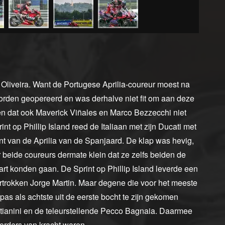
 Oliveira. Want de Portugese Aprilia-coureur moest na
 worden geopereerd en was derhalve niet fit om aan deze
n dat ook Maverick Viñales en Marco Bezzecchi niet
nt op Phillip Island reed de Italiaan met zijn Ducati met
t van de Aprilia van de Spanjaard. De klap was hevig,
eide coureurs dermate klein dat ze zelfs beiden de
art konden gaan. De Sprint op Phillip Island leverde een
trokken Jorge Martin. Maar degene die voor het meeste
s als achtste uit de eerste bocht te zijn gekomen
tianini en de teleurstellende Pecco Bagnaia. Daarmee
morders van kracht waren.