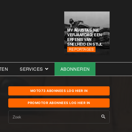
MV AGUSTA’S 80E
VERJAARDAG: EEN
ERFENIS VAN
SNELHEID EN STIJL
REPORTAGES
TEN
SERVICES
ABONNEREN
MOTO73 ABONNEES LOG HIER IN
PROMOTOR ABONNEES LOG HIER IN
Zoek