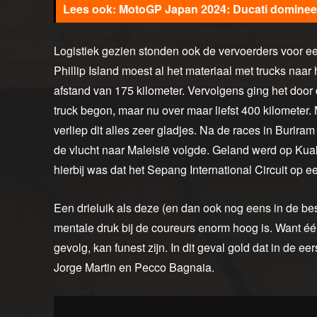
MotoGP Japan 2024: Ducati domineer
Logistiek gezien stonden ook de vervoerders voor e
Phillip Island moest al het materiaal met trucks naa
afstand van 175 kilometer. Vervolgens ging het door
truck begon, maar nu over maar liefst 400 kilometer.
verliep dit alles zeer gladjes. Na de races in Burir
de vlucht naar Maleisië volgde. Geland werd op Kual
hierbij was dat het Sepang International Circuit op 
Een drieluik als deze (en dan ook nog eens in de besl
mentale druk bij de coureurs enorm hoog is. Want één
gevolg, kan funest zijn. In dit geval gold dat in de ee
Jorge Martin en Pecco Bagnaia.