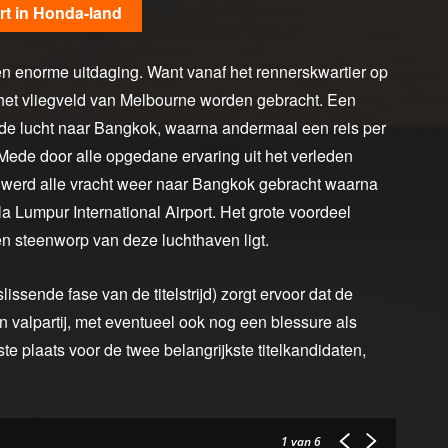
t in Honda-land
en enorme uitdaging. Want vanaf het rennerskwartier op
r het vliegveld van Melbourne worden gebracht. Een
 de lucht naar Bangkok, waarna andermaal een reis per
 Mede door alle opgedane ervaring uit het verleden
am werd alle vracht weer naar Bangkok gebracht waarna
a Lumpur International Airport. Het grote voordeel
een steenworp van deze luchthaven ligt.
issende fase van de titelstrijd) zorgt ervoor dat de
 valpartij, met eventueel ook nog een blessure als
rste plaats voor de twee belangrijkste titelkandidaten,
1
van 6