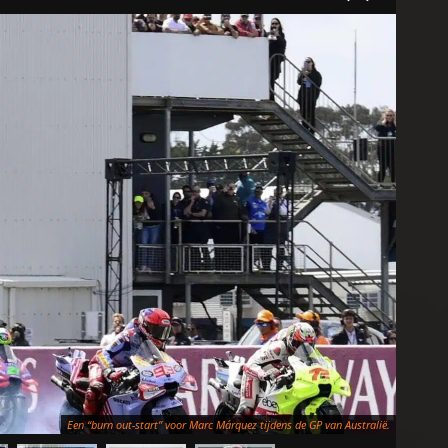
Een “burn out-start” voor Marc Márquez tijdens de GP van Australië.