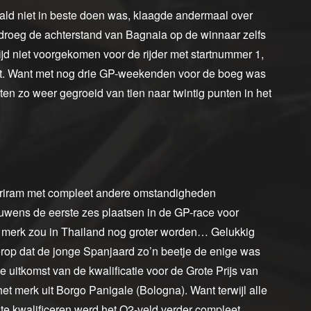
ld niet in beste doen was, klaagde andermaal over
edroeg de achterstand van Bagnaia op de winnaar zelfs
ijd niet voorgekomen voor de rijder met startnummer 1,
liet. Want met nog drie GP-weekenden voor de boeg was
aten zo weer gegroeid van tien naar twintig punten in het
Buriram met compleet andere omstandigheden
ouwens de eerste zes plaatsen in de GP-race voor
e merk zou in Thailand nog groter worden… Gelukkig
erop dat de jonge Spanjaard zo’n beetje de enige was
uitkomst van de kwalificatie voor de Grote Prijs van
t merk uit Borgo Panigale (Bologna). Want terwijl alle
n te kwalificeren werd het Q2-veld verder compleet