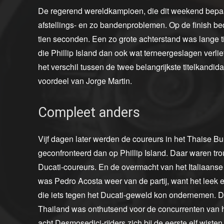
De regerend wereldkampioen, die dit weekend bepaa
afstellings- en zo bandenproblemen. Op de finish b
tien seconden. Een zo grote achterstand was lange t
die Phillip Island dan ook wat terneergeslagen ver
het verschil tussen de twee belangrijkste titelkandid
voordeel van Jorge Martin.
Compleet anders
Vijf dagen later werden de coureurs in het Thaise 
geconfronteerd dan op Phillip Island. Daar waren tr
Ducati-coureurs. En de overmacht van het Italiaans
was Pedro Acosta weer van de partij, want het leek 
die iets tegen het Ducati-geweld kon ondernemen. De 
Thailand was onthutsend voor de concurrenten van he
acht Desmosedici-rijders zich bij de eerste elf wiste