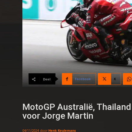
Facebook
X
Deel
MotoGP Australië, Thailand e
voor Jorge Martin
door
Henk Keulemans
04/11/2024