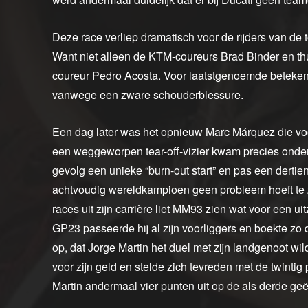
Deze race verliep dramatisch voor de rijders van de 
Want niet alleen de KTM-coureurs Brad Binder en th
coureur Pedro Acosta. Voor laatstgenoemde betekend
vanwege een zware schouderblessure.
Een dag later was het opnieuw Marc Márquez die voor
een weggeworpen tear-off-vizier kwam precies onder h
gevolg een unieke “burn-out start” en pas een dertien
achtvoudig wereldkampioen geen probleem hoeft te zi
races uit zijn carrière liet MM93 zien wat voor een uitz
GP23 passeerde hij al zijn voorliggers en boekte zo d
op, dat Jorge Martin het duel met zijn landgenoot w
voor zijn geld en stelde zich tevreden met de twintig
Martin andermaal vier punten uit op de als derde g