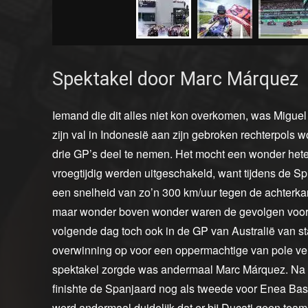
Spektakel door Marc Márquez
Iemand die dit alles niet kon overkomen, was Miguel
zijn val in Indonesië aan zijn gebroken rechterpols
drie GP’s deel te nemen. Het mocht een wonder hete
vroegtijdig werden uitgeschakeld, want tijdens de Spri
een snelheid van zo’n 300 km/uur tegen de achterkan
maar wonder boven wonder waren de gevolgen voor b
volgende dag toch ook in de GP van Australië van st
overwinning op voor een oppermachtige van pole ver
spektakel zorgde was andermaal Marc Márquez. Na pa
finishte de Spanjaard nog als tweede voor Enea Bas
werd andermaal duidelijk dat er bij Ducati geen tea