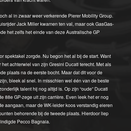
toch al in zwaar weer verkerende Pierer Mobility Group.
uisrijder Jack Miller kwamen ten val, maar ook GasGas-
e het zelfs het einde van deze Australische GP
 spektakel zorgde. Nu begon het al bij de start. Want
et achterwiel van zijn Gresini Ducati terecht. Met als
de plaats na de eerste bocht. Maar dat dit voor de
jn, bleek al snel. In misschien wel één van de beste
onderlijk talent hij nog altijd is. Op zijn “oude” Ducati
e 88e GP-zege uit zijn carrière. Even leek het er nog
ilde aangaan, maar de WK-leider koos verstandig eieren
 punten behorende bij de tweede plaats. Hierdoor liep
eëindigde Pecco Bagnaia.