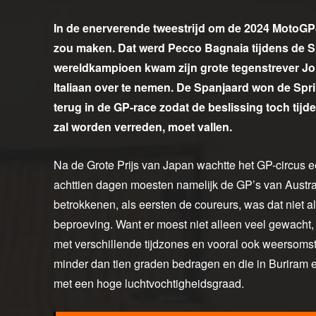
In de enerverende tweestrijd om de 2024 MotoGP-
zou maken. Dat werd Pecco Bagnaia tijdens de Spr
wereldkampioen kwam zijn grote tegenstrever Jorge
Italiaan over te nemen. De Spanjaard won de Spr
terug in de GP-race zodat de beslissing toch tijde
zal worden verreden, moet vallen.
Na de Grote Prijs van Japan wachtte het GP-circus een 
achttien dagen moesten namelijk de GP’s van Austra
betrokkenen, als eersten de coureurs, was dat niet 
beproeving. Want er moest niet alleen veel gewach
met verschillende tijdzones en vooral ook weersomst
minder dan tien graden bedragen en die in Buriram e
met een hoge luchtvochtigheidsgraad.