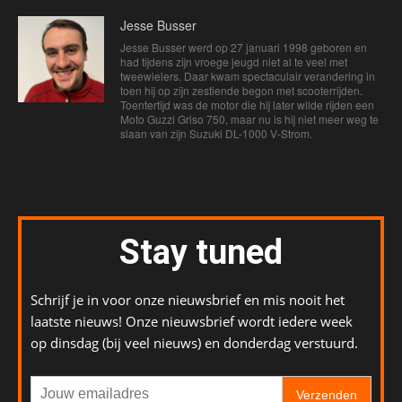
Jesse Busser
Jesse Busser werd op 27 januari 1998 geboren en
had tijdens zijn vroege jeugd niet al te veel met
tweewielers. Daar kwam spectaculair verandering in
toen hij op zijn zestiende begon met scooterrijden.
Toentertijd was de motor die hij later wilde rijden een
Moto Guzzi Griso 750, maar nu is hij niet meer weg te
slaan van zijn Suzuki DL-1000 V-Strom.
Stay tuned
Schrijf je in voor onze nieuwsbrief en mis nooit het
laatste nieuws! Onze nieuwsbrief wordt iedere week
op dinsdag (bij veel nieuws) en donderdag verstuurd.
Verzenden