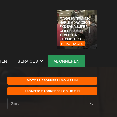
MARATHONMOTOR
HARLEY-DAVIDSON
FXD DYNA SUPER
GLIDE: 200.000
TEVREDEN
KILOMETERS
REPORTAGES
TEN
SERVICES
ABONNEREN
MOTO73 ABONNEES LOG HIER IN
PROMOTOR ABONNEES LOG HIER IN
Zoek