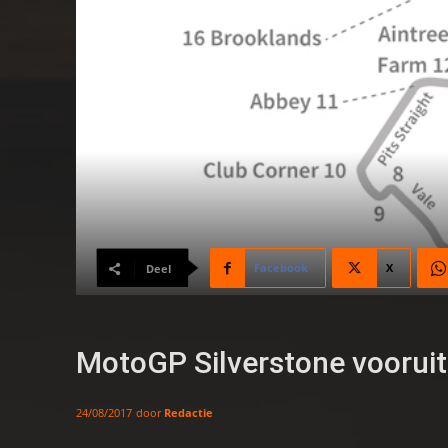
Facebook
X
Deel
MotoGP Silverstone vooruit
door
Redactie
24/08/2017