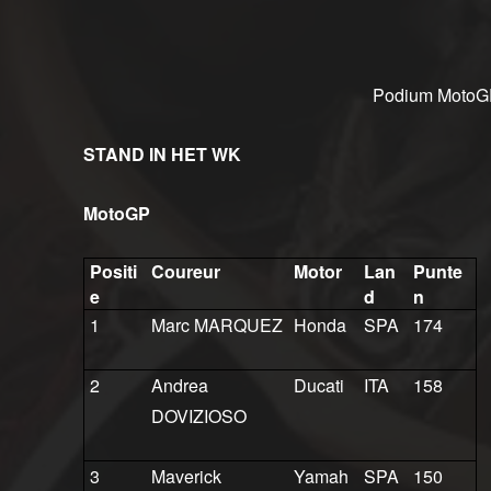
Podium MotoGP
STAND IN HET WK
MotoGP
Positi
Coureur
Motor
Lan
Punte
e
d
n
1
Marc MARQUEZ
Honda
SPA
174
2
Andrea
Ducati
ITA
158
DOVIZIOSO
3
Maverick
Yamah
SPA
150