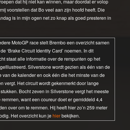
roepen dat hij niet kan winnen, maar doordat er volop
mij voorstellen dat Bo veel aan zijn hoofd heeft. Die
dag is in mijn ogen net zo knap als goed presteren in
edere MotoGP race stelt Brembo een overzicht samen
j de ‘Brake Circuit Identity Card’ noemen. In dit
cht staat alle informatie over de rempunten op het
t geïllustreerd. Silverstone wordt gezien als één van de
e van de kalender en ook één die het minste van de
 vergt. Het circuit wordt gekenmerkt door lange
 stukken. Bocht zeven in Silverstone vergt het meeste
 remmen, want een coureur doet er gemiddeld 4,4
en over om te remmen. Hij heeft hier zo’n 259 meter
odig. Het overzicht kun je
hier
bekijken.