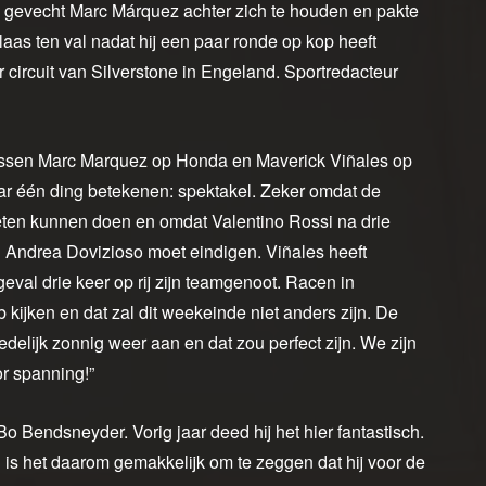
 gevecht Marc Márquez achter zich te houden en pakte
s ten val nadat hij een paar ronde op kop heeft
ircuit van Silverstone in Engeland. Sportredacteur
 tussen Marc Marquez op Honda en Maverick Viñales op
aar één ding betekenen: spektakel. Zeker omdat de
oeten kunnen doen en omdat Valentino Rossi na drie
 Andrea Dovizioso moet eindigen. Viñales heeft
geval drie keer op rij zijn teamgenoot. Racen in
 kijken en dat zal dit weekeinde niet anders zijn. De
delijk zonnig weer aan en dat zou perfect zijn. We zijn
or spanning!”
Bo Bendsneyder. Vorig jaar deed hij het hier fantastisch.
is het daarom gemakkelijk om te zeggen dat hij voor de