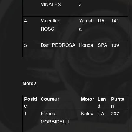
VIÑALES
a
4
Valentino
Yamah
ITA
141
ROSSI
a
5
Dani PEDROSA
Honda
SPA
139
Moto2
Positi
Coureur
Motor
Lan
Punte
e
d
n
1
Franco
Kalex
ITA
207
MORBIDELLI