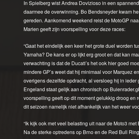
In Spielberg wist Andrea Dovizioso in een spannend
daarmee de overwinning. Bo Bendsneyder kwam helaa
gereden. Aankomend weekend reist de MotoGP naar c
Marien geeft zijn voorspelling voor deze races:
“Gaat het eindelijk een keer het grote duel worden
Yamaha? De kans er op lijkt erg groot en dat kan m
verwachting is dat de Ducati’s het ook hier goed m
mindere GP’s weet dat hij minimaal voor Marquez en
overigens dezelfde opdracht, al versloeg hij in ieder 
Engeland staat gelijk aan chronisch op Buienrader.gb
voorspelling geeft op dit moment gelukkig droog en re
dit seizoen namelijk niet afhankelijk van het weer vo
“Ik kijk ook met veel belasting uit naar de Moto3 met 
Na de sterke optredens op Brno en de Red Bull Ring 