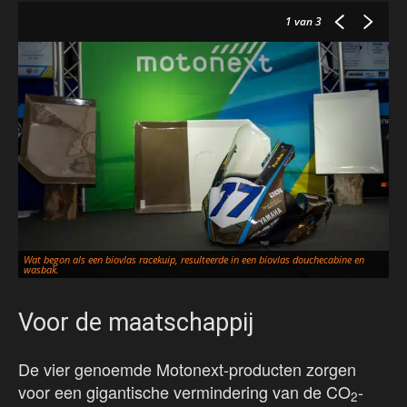
1
van 3
Ti
Wat begon als een biovlas racekuip, resulteerde in een biovlas douchecabine en
Mo
wasbak.
MC
Voor de maatschappij
De vier genoemde Motonext-producten zorgen
voor een gigantische vermindering van de CO
-
2