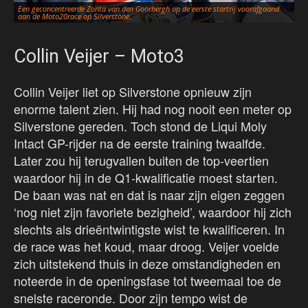
Een geconcentreerde Zonta van den Goorbergh op de eerste startrij voorafgaand
Zo
aan de Moto20race op Silverstone.
kw
Collin Veijer – Moto3
Collin Veijer liet op Silverstone opnieuw zijn
enorme talent zien. Hij had nog nooit een meter op
Silverstone gereden. Toch stond de Liqui Moly
Intact GP-rijder na de eerste training twaalfde.
Later zou hij terugvallen buiten de top-veertien
waardoor hij in de Q1-kwalificatie moest starten.
De baan was nat en dat is naar zijn eigen zeggen
‘nog niet zijn favoriete bezigheid’, waardoor hij zich
slechts als drieëntwintigste wist te kwalificeren. In
de race was het koud, maar droog. Veijer voelde
zich uitstekend thuis in deze omstandigheden en
noteerde in de openingsfase tot tweemaal toe de
snelste raceronde. Door zijn tempo wist de