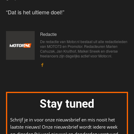
“Dat is het ultieme doel!”
Redactie
De redactie van Motor.nl bestaat uit alle redactieleden
van MOTO73 en Promotor. Redacteuren Marien
Cahuzak, Jan Kruithof, Maikel Sneek en diverse
freelancers zijn dagelijks actief voor Motor.nl.
Stay tuned
Schrijf je in voor onze nieuwsbrief en mis nooit het
laatste nieuws! Onze nieuwsbrief wordt iedere week
op dinsdag (bij veel nieuws) en donderdag verstuurd.