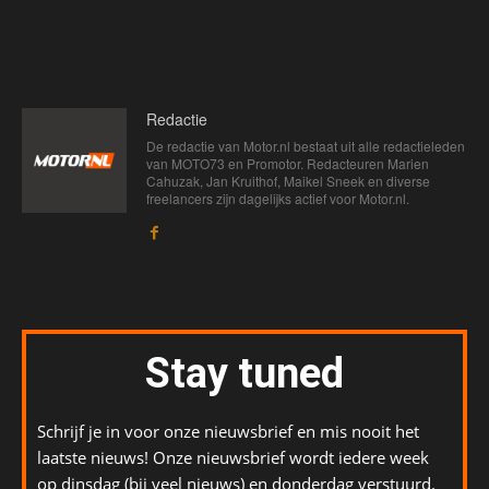
Redactie
De redactie van Motor.nl bestaat uit alle redactieleden
van MOTO73 en Promotor. Redacteuren Marien
Cahuzak, Jan Kruithof, Maikel Sneek en diverse
freelancers zijn dagelijks actief voor Motor.nl.
Stay tuned
Schrijf je in voor onze nieuwsbrief en mis nooit het
laatste nieuws! Onze nieuwsbrief wordt iedere week
op dinsdag (bij veel nieuws) en donderdag verstuurd.