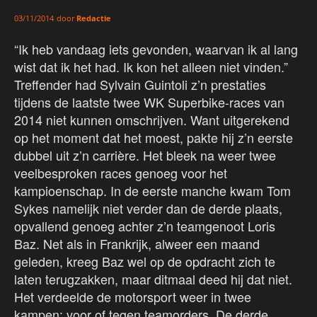
door
Redactie
03/11/2014
“Ik heb vandaag iets gevonden, waarvan ik al lang
wist dat ik het had. Ik kon het alleen niet vinden.”
Treffender had Sylvain Guintoli z’n prestaties
tijdens de laatste twee WK Superbike-races van
2014 niet kunnen omschrijven. Want uitgerekend
op het moment dat het moest, pakte hij z’n eerste
dubbel uit z’n carrière. Het bleek na weer twee
veelbesproken races genoeg voor het
kampioenschap. In de eerste manche kwam Tom
Sykes namelijk niet verder dan de derde plaats,
opvallend genoeg achter z’n teamgenoot Loris
Baz. Net als in Frankrijk, alweer een maand
geleden, kreeg Baz wel op de opdracht zich te
laten terugzakken, maar ditmaal deed hij dat niet.
Het verdeelde de motorsport weer in twee
kampen: voor of tegen teamorders. De derde