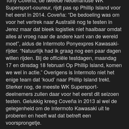
Tony Coveña, de tweede Nederlandse WK
Supersport-coureur, rijdt pas op Phillip Island voor
het eerst in 2014. Coveña: “De bedoeling was om
voor het vertrek naar Australië nog te testen in
Jerez maar dat bleek logistiek niet haalbaar omdat
alles al vroeg naar de andere kant van de wereld
moet”, aldus de Intermoto Ponyexpres Kawasaki-
rijder. “Natuurlijk had ik graag nog een paar dagen
willen rijden. Bij de officiële testdagen, maandag
17 en dinsdag 18 februari Op Phillip Island, komen
we wel in actie.” Overigens is Intermoto niet het
enige team dat ‘koud’ naar Phillip Island trekt.
Sterker nog, de meeste WK Supersport-
deelnemers zullen daar voor het eerst dit seizoen
testen. Gelukkig kreeg Coveña in 2013 al wel de
gelegenheid om de Intermoto Kawasaki uit te
proberen en heeft wat dat betreft een
voorsprongetje.