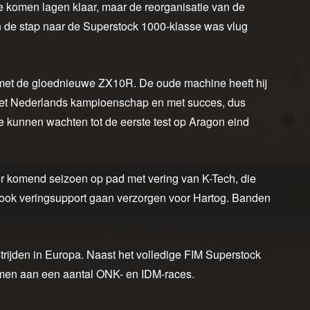
e komen lagen klaar, maar de reorganisatie van de
 de stap naar de Superstock 1000-klasse was vlug
met de gloednieuwe ZX10R. De oude machine heeft hij
 het Nederlands kampioenschap en met succes, dus
 te kunnen wachten tot de eerste test op Aragon eind
 komend seizoen op pad met vering van K-Tech, die
ook veringsupport gaan verzorgen voor Hartog. Banden
rijden in Europa. Naast het volledige FIM Superstock
men aan een aantal ONK- en IDM-races.