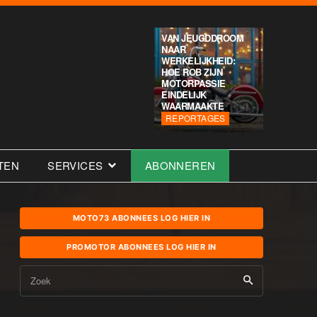
VAN JEUGDDROOM
NAAR
WERKELIJKHEID:
HOE ROB ZIJN
MOTORPASSIE
EINDELIJK
WAARMAAKTE
REPORTAGES
TEN
SERVICES
ABONNEREN
MOTO73 ABONNEES LOG HIER IN
PROMOTOR ABONNEES LOG HIER IN
Zoek