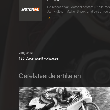
Redactie
De redactie van Motor.nl bestaat uit alle 
Jan Kruithof, Maikel Sneek en diverse freelan
Vorig artikel
125 Duke wordt volwassen
Gerelateerde artikelen