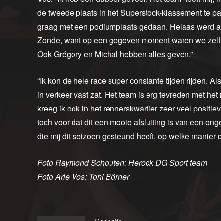
de tweede plaats in het Superstock-klassement te pa
graag met een podiumplaats gedaan. Helaas werd al sn
Zonde, want op een gegeven moment waren we zelfs 
Ook Grégory en Michal hebben alles geven.”
“Ik kon de hele race super constante tijden rijden. Al
in verkeer vast zat. Het team is erg tevreden met het
kreeg ik ook in het rennerskwartier zeer veel positie
toch voor dat dit een mooie afsluiting is van een ong
die mij dit seizoen gesteund heeft, op welke manier 
Foto Raymond Schouten: Herock DG Sport team
Foto Arie Vos: Toni Börner