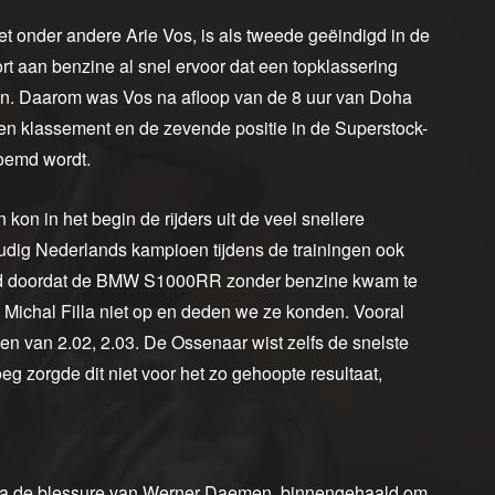
 onder andere Arie Vos, is als tweede geëindigd in de
 aan benzine al snel ervoor dat een topklassering
aan. Daarom was Vos na afloop van de 8 uur van Doha
een klassement en de zevende positie in de Superstock-
oemd wordt.
kon in het begin de rijders uit de veel snellere
oudig Nederlands kampioen tijdens de trainingen ook
werd doordat de BMW S1000RR zonder benzine kwam te
Michal Filla niet op en deden we ze konden. Vooral
n van 2.02, 2.03. De Ossenaar wist zelfs de snelste
eg zorgde dit niet voor het zo gehoopte resultaat,
j, na de blessure van Werner Daemen, binnengehaald om