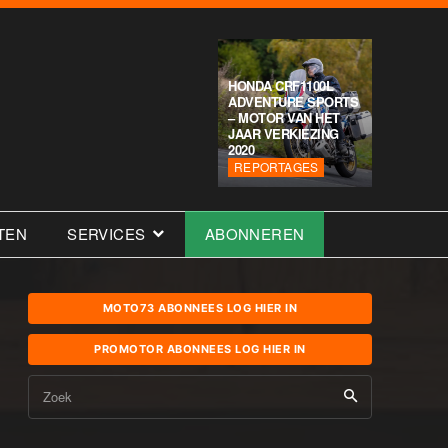
HONDA CRF1100L
ADVENTURE SPORTS
– MOTOR VAN HET
JAAR VERKIEZING
2020
REPORTAGES
TEN
SERVICES
ABONNEREN
MOTO73 ABONNEES LOG HIER IN
PROMOTOR ABONNEES LOG HIER IN
Zoek