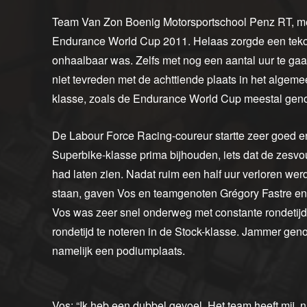
Team Van Zon Boenig Motorsportschool Penz RT, met
Endurance World Cup 2011. Helaas zorgde een tekort
onhaalbaar was. Zelfs met nog een aantal uur te g
niet tevreden met de achttiende plaats in het algem
klasse, zoals de Endurance World Cup meestal gen
De Labour Force Racing-coureur startte zeer goed en 
Superbike-klasse prima bijhouden, iets dat de zesv
had laten zien. Nadat ruim een half uur verloren 
staan, gaven Vos en teamgenoten Grégory Fastre en 
Vos was zeer snel onderweg met constante rondetijde
rondetijd te noteren in de Stock-klasse. Jammer geno
namelijk een podiumplaats.
Vos: “Ik heb een dubbel gevoel. Het team heeft mi