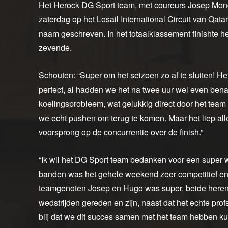
Het Herock DG Sport team, met coureurs Josep Mo
zaterdag op het Losail International Circuit van Qat
naam geschreven. In het totaalklassement finishte h
zevende.
Schouten: “Super om het seizoen zo af te sluiten! H
perfect, al hadden we het na twee uur wel even be
koelingsprobleem, wat gelukkig direct door het tea
we echt pushen om terug te komen. Maar het liep al
voorsprong op de concurrentie over de finish.”
“Ik wil het DG Sport team bedanken voor een super
banden was het gehele weekend zeer competitief en
teamgenoten Josep en Hugo was super, beide here
wedstrijden gereden en zijn, naast dat het echte pr
blij dat we dit succes samen met het team hebben k