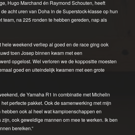
nge, Hugo Marchand én Raymond Schouten, heeft
ar de acht uren van Doha in de Superstock-klasse op hun
et team, na 225 ronden te hebben gereden, nap als
et hele weekend verliep al goed en de race ging ook
nauwd toen Josep binnen kwam met een
m werd opgelost. Wel verloren we de koppositie moesten
lemaal goed en uiteindelijk kwamen met een grote
 weekend, de Yamaha R1 in combinatie met Michelin
 het perfecte pakket. Ook de samenwerking met mijn
n hebben ook al heel wat kampioenschappen en
ofs zijn, ook geweldige mannen om mee te werken. Ik ben
unnen bereiken.”