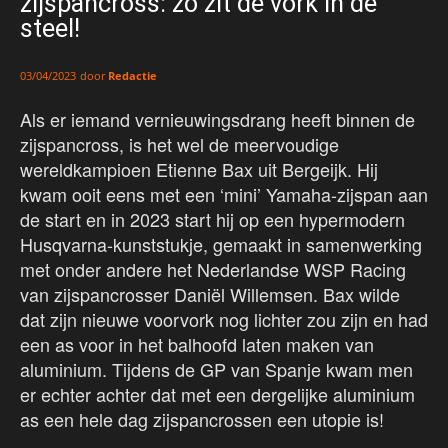
zijspancross: zo zit de vork in de
steel!
door
Redactie
03/04/2023
Als er iemand vernieuwingsdrang heeft binnen de
zijspancross, is het wel de meervoudige
wereldkampioen Etienne Bax uit Bergeijk. Hij
kwam ooit eens met een ‘mini’ Yamaha-zijspan aan
de start en in 2023 start hij op een hypermodern
Husqvarna-kunststukje, gemaakt in samenwerking
met onder andere het Nederlandse WSP Racing
van zijspancrosser Daniël Willemsen. Bax wilde
dat zijn nieuwe voorvork nog lichter zou zijn en had
een as voor in het balhoofd laten maken van
aluminium. Tijdens de GP van Spanje kwam men
er echter achter dat met een dergelijke aluminium
as een hele dag zijspancrossen een utopie is!