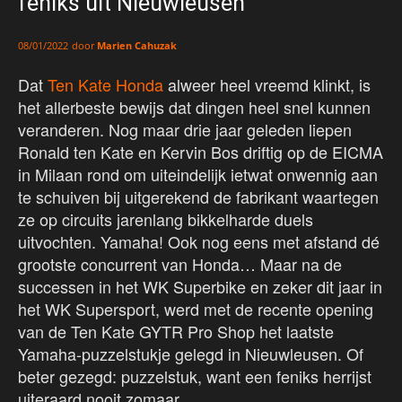
feniks uit Nieuwleusen
door
Marien Cahuzak
08/01/2022
Dat
Ten Kate Honda
alweer heel vreemd klinkt, is
het allerbeste bewijs dat dingen heel snel kunnen
veranderen. Nog maar drie jaar geleden liepen
Ronald ten Kate en Kervin Bos driftig op de EICMA
in Milaan rond om uiteindelijk ietwat onwennig aan
te schuiven bij uitgerekend de fabrikant waartegen
ze op circuits jarenlang bikkelharde duels
uitvochten. Yamaha! Ook nog eens met afstand dé
grootste concurrent van Honda… Maar na de
successen in het WK Superbike en zeker dit jaar in
het WK Supersport, werd met de recente opening
van de Ten Kate GYTR Pro Shop het laatste
Yamaha-puzzelstukje gelegd in Nieuwleusen. Of
beter gezegd: puzzelstuk, want een feniks herrijst
uiteraard nooit zomaar.