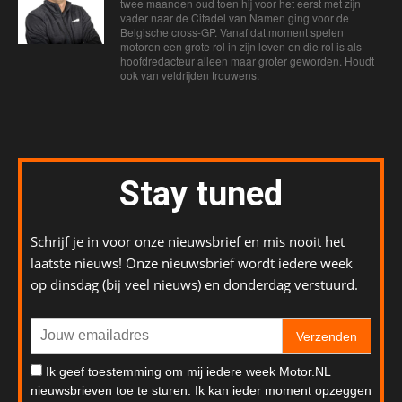
twee maanden oud toen hij voor het eerst met zijn
vader naar de Citadel van Namen ging voor de
Belgische cross-GP. Vanaf dat moment spelen
motoren een grote rol in zijn leven en die rol is als
hoofdredacteur alleen maar groter geworden. Houdt
ook van veldrijden trouwens.
Stay tuned
Schrijf je in voor onze nieuwsbrief en mis nooit het
laatste nieuws! Onze nieuwsbrief wordt iedere week
op dinsdag (bij veel nieuws) en donderdag verstuurd.
Verzenden
Ik geef toestemming om mij iedere week Motor.NL
nieuwsbrieven toe te sturen. Ik kan ieder moment opzeggen