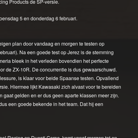
cing Products de SP-versie.
oensdag 5 en donderdag 6 februari.
eigen plan door vandaag en morgen te testen op
februari). Na een goede test op Jerez is de stemming
meria bleek in het verleden bovendien het perfecte
 voor de ZX-10R. De concurrentie is dus gewaarschuwd.
lessure, is klaar voor beide Spaanse testen. Opvallend
sie. Hiermee lijkt Kawasaki zich alvast voor te bereiden
 gaat gelden en er dus geen aparte klassen meer zijn.
dus een goede bekende in het team. Dat hij een
el Racing en Ducati Corse, komt vanaf morgen tot en