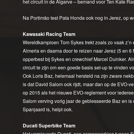
het circuit in de Algarve – bemand voor Ten Kate Ra
Na Portimão test Pata Honda ook nog in Jerez, op w
Kawasaki Racing Team
Wereldkampioen Tom Sykes trekt zoals zo vaak z’n 
Almeria en daarna door te reizen naar Jerez (5 en 6 
opperbest bij Sykes en crewchief Marcel Duinker. Al
circuit te zijn om een goede basis set-up te vinden
Ook Loris Baz, helemaal hersteld na zijn zware nekb
is dat David Salom ook rijdt, maar dan op de EVO-ver
op 2015 als het nieuwe EVO-reglement voor iedereen
Salom verving vorig jaar de geblesseerde Baz en is 
Spanjaard is, helpt ook.
Ducati Superbike Team
Het vernieuwde Ducati, een samenwerking tussen Fe