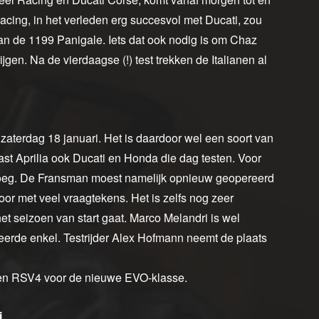
cing, in het verleden erg succesvol met Ducati, zou
n de 1199 Panigale. Iets dat ook nodig is om Chaz
jgen. Na de vierdaagse (!) test trekken de Italianen al
 zaterdag 18 januari. Het is daardoor wel een soort van
ast Aprilia ook Ducati en Honda die dag testen. Voor
 vroeg. De Fransman moest namelijk opnieuw geopereerd
or met veel vraagtekens. Het is zelfs nog zeer
 het seizoen van start gaat. Marco Melandri is wel
eerde enkel. Testrijder Alex Hofmann neemt de plaats
een RSV4 voor de nieuwe EVO-klasse.
i