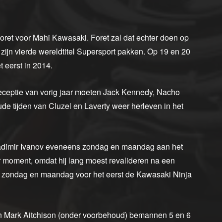
ret voor Mahi Kawasaki. Foret zal dat echter doen op
ijn vierde wereldtitel Supersport pakken. Op 19 en 20
t eerst in 2014.
eceptie van vorig jaar moeten Jack Kennedy, Nacho
de tijden van Cluzel en Laverty weer herleven in het
adimir Ivanov eveneens zondag en maandag aan het
r moment, omdat hij lang moest revalideren na een
st zondag en maandag voor het eerst de Kawasaki Ninja
en Mark Aitchison (onder voorbehoud) bemannen 5 en 6