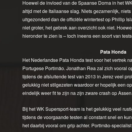
Hoewel de invloed van de Spaanse Dorna in het WK S
altijd met de Italiaanse slag. Niets gezamenlijk, niets
uitgezonderd dan de officiële wintertest op Phillip 
niet groter, het gebrek aan overzicht ook niet. Hoew
hieronder te zien is – toch ineens een soort van tes
Pata Honda
Het Nederlandse Pata Honda test voor het vertrek na
Portugese Portimão. Jonathan Rea zal zich vooral o
tijdens de afsluitende test van 2013 in Jerez veel 
gelukkig niet stilgezeten waardoor er hopelijk een 
eindelijk weer fit te zijn na zijn zware crash op Assen
Bij het WK Supersport-team is het gelukkig veel rus
tijdens de voorgaande testen al constant snel en kunn
het daarbij vooral om grip achter. Portimão-speciali