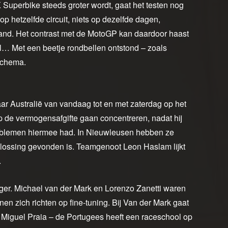
uperbike steeds groter wordt, gaat het testen nog
 op hetzelfde circuit, niets op dezelfde dagen,
Island. Het contrast met de MotoGP kan daardoor haast
el… Met een beetje rondbellen ontstond – zoals
tschema.
ar Australië van vandaag tot en met zaterdag op het
p de vermogensafgifte gaan concentreren, nadat hij
problemen hiermee had. In Nieuwleusen hebben ze
oplossing gevonden is. Teamgenoot Leon Haslam lijkt
.
tiger. Michael van der Mark en Lorenzo Zanetti waren
en zich richten op fine-tuning. Bij Van der Mark gaat
st Miguel Praia – de Portugees heeft een raceschool op