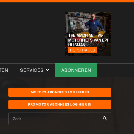
THE MACHINE – V8-
MOTORFIETS VAN EPI
HUISMAN
REPORTAGES
TEN
SERVICES
ABONNEREN
MOTO73 ABONNEES LOG HIER IN
PROMOTOR ABONNEES LOG HIER IN
Zoek