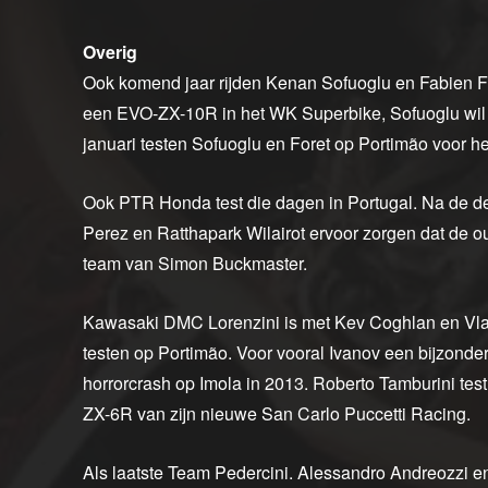
Overig
Ook komend jaar rijden Kenan Sofuoglu en Fabien Fo
een EVO-ZX-10R in het WK Superbike, Sofuoglu wil z
januari testen Sofuoglu en Foret op Portimão voor he
Ook PTR Honda test die dagen in Portugal. Na de d
Perez en Ratthapark Wilairot ervoor zorgen dat de ou
team van Simon Buckmaster.
Kawasaki DMC Lorenzini is met Kev Coghlan en Vl
testen op Portimão. Voor vooral Ivanov een bijzonde
horrorcrash op Imola in 2013. Roberto Tamburini te
ZX-6R van zijn nieuwe San Carlo Puccetti Racing.
Als laatste Team Pedercini. Alessandro Andreozzi 