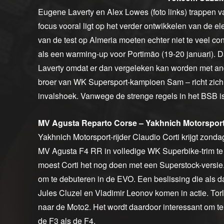
Eugene Laverty en Alex Lowes (foto links) trappen 
focus vooral ligt op het verder ontwikkelen van de el
van de test op Almeria moeten echter niet te veel co
als een warming-up voor Portimão (19-20 januari). 
Laverty omdat er dan vergeleken kan worden met 
broer van WK Supersport-kampioen Sam – richt zich
invalshoek. Vanwege de strenge regels in het BSB is
MV Agusta Reparto Corse – Yakhnich Motorspor
Yakhnich Motorsport-rijder Claudio Corti krijgt zon
MV Agusta F4 RR in volledige WK Superbike-trim te te
moest Corti het nog doen met een Superstock-versie
om te debuteren in de EVO. Een beslissing die als 
Jules Cluzel en Vladimir Leonov komen in actie. To
naar de Moto2. Het wordt daardoor interessant om t
de F3 als de F4.