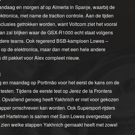
vandaag en morgen af op Almeria in Spanje, waarbij de
ektronica, met name de traction controle. Aan de tijden
nclusies getrokken worden, want Voltcom ziet het vooral
Dan zal blijken waar de GSX-R1000 echt staat volgens
andere teams. Ook regerend BSB-kampioen Lowes –
 op de elektronica, maar dan met een hele andere
 dit pakket voor Alex compleet nieuw.
t
dag en maandag op Portimão voor het eerst de kans om de
sten. Tijdens de eerste test op Jerez de la Frontera
. Opvallend genoeg heeft Yakhnich er niet voor gekozen
dapper omschreven kan worden. Ook Supersport-rijders
rleif Hartelman is samen met Sam Lowes overgestapt
e zien welke stappen Yakhnich gemaakt heeft met zowel