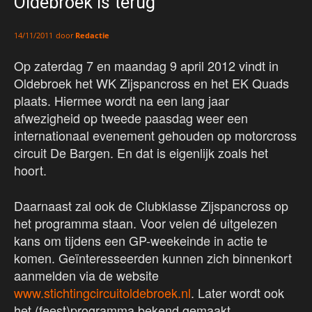
Oldebroek is terug
door
Redactie
14/11/2011
Op zaterdag 7 en maandag 9 april 2012 vindt in
Oldebroek het WK Zijspancross en het EK Quads
plaats. Hiermee wordt na een lang jaar
afwezigheid op tweede paasdag weer een
internationaal evenement gehouden op motorcross
circuit De Bargen. En dat is eigenlijk zoals het
hoort.
Daarnaast zal ook de Clubklasse Zijspancross op
het programma staan. Voor velen dé uitgelezen
kans om tijdens een GP-weekeinde in actie te
komen. Geïnteresseerden kunnen zich binnenkort
aanmelden via de website
www.stichtingcircuitoldebroek.nl
. Later wordt ook
het (feest)programma bekend gemaakt.