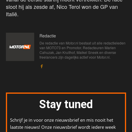
sloot hij als zesde af, Nico Terol won de GP van
Italië.
Redactie
De redactie van Motor.nl bestaat uit alle redactieleden
van MOTO73 en Promotor. Redacteuren Marien
Cahuzak, Jan Kruithof, Maikel Sneek en diverse
freelancers zijn dagelijks actief voor Motor.nl.
Stay tuned
Schrijf je in voor onze nieuwsbrief en mis nooit het
laatste nieuws! Onze nieuwsbrief wordt iedere week