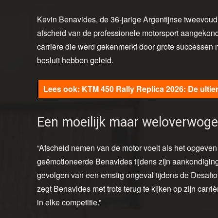
Kevin Benavides, de 36-jarige Argentijnse tweevoudi
afscheid van de professionele motorsport aangekon
carrière die werd gekenmerkt door grote successen ma
besluit hebben geleid.
KTM 450 Rally Replica 2026: De ulti
Een moeilijk maar weloverwoge
“Afscheid nemen van de motor voelt als het opgeven 
geëmotioneerde Benavides tijdens zijn aankondiging.
gevolgen van een ernstig ongeval tijdens de Desafi
zegt Benavides met trots terug te kijken op zijn carr
in elke competitie.”