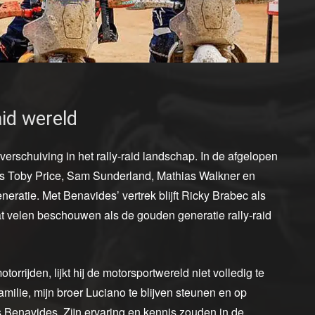
aid wereld
erschuiving in het rally-raid landschap. In de afgelopen
s Toby Price, Sam Sunderland, Mathias Walkner en
ratie. Met Benavides’ vertrek blijft Ricky Brabec als
 velen beschouwen als de gouden generatie rally-raid
rijden, lijkt hij de motorsportwereld niet volledig te
amilie, mijn broer Luciano te blijven steunen en op
s Benavides. Zijn ervaring en kennis zouden in de