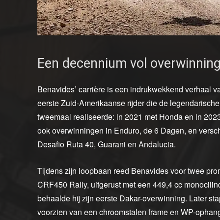
Een decennium vol overwinnin
Benavides’ carrière is een indrukwekkend verhaal van
eerste Zuid-Amerikaanse rijder die de legendarische 
tweemaal realiseerde: in 2021 met Honda en in 2023 m
ook overwinningen in Enduro, de 6 Dagen, en versch
Desafio Ruta 40, Guarani en Andalucia.
Tijdens zijn loopbaan reed Benavides voor twee pr
CRF450 Rally, uitgerust met een 449,4 cc monocili
behaalde hij zijn eerste Dakar-overwinning. Later sta
voorzien van een chroomstalen frame en WP-ophangin