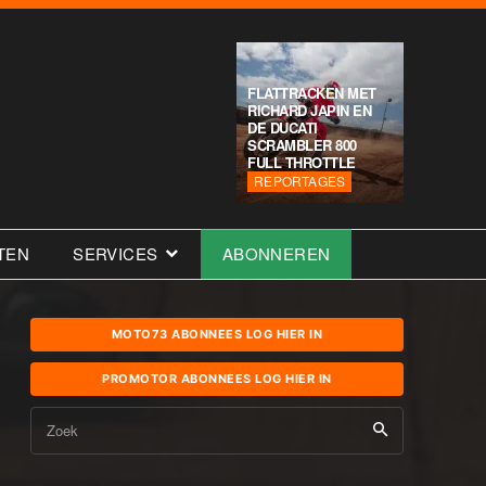
FLATTRACKEN MET
RICHARD JAPIN EN
DE DUCATI
SCRAMBLER 800
FULL THROTTLE
REPORTAGES
TEN
SERVICES
ABONNEREN
MOTO73 ABONNEES LOG HIER IN
PROMOTOR ABONNEES LOG HIER IN
Zoek