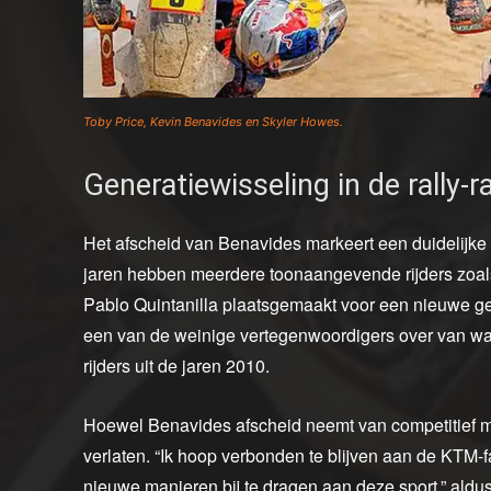
Toby Price, Kevin Benavides en Skyler Howes.
Generatiewisseling in de rally-r
Het afscheid van Benavides markeert een duidelijke v
jaren hebben meerdere toonaangevende rijders zoal
Pablo Quintanilla plaatsgemaakt voor een nieuwe gene
een van de weinige vertegenwoordigers over van wat
rijders uit de jaren 2010.
Hoewel Benavides afscheid neemt van competitief motor
verlaten. “Ik hoop verbonden te blijven aan de KTM-f
nieuwe manieren bij te dragen aan deze sport,” aldu