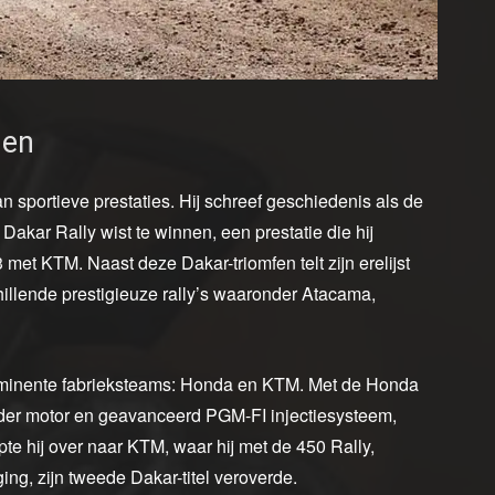
gen
 sportieve prestaties. Hij schreef geschiedenis als de
Dakar Rally wist te winnen, een prestatie die hij
et KTM. Naast deze Dakar-triomfen telt zijn erelijst
illende prestigieuze rally’s waaronder Atacama,
ominente fabrieksteams: Honda en KTM. Met de Honda
nder motor en geavanceerd PGM-FI injectiesysteem,
pte hij over naar KTM, waar hij met de 450 Rally,
g, zijn tweede Dakar-titel veroverde.