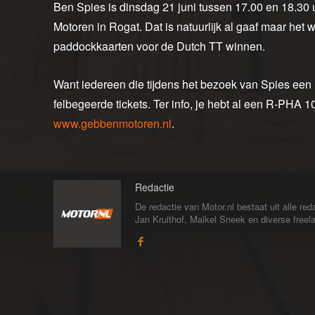
Ben Spies is dinsdag 21 juni tussen 17.00 en 18.30
Motoren in Rogat. Dat is natuurlijk al gaaf maar het
paddockkaarten voor de Dutch TT winnen.
Want iedereen die tijdens het bezoek van Spies ee
felbegeerde tickets. Ter info, je hebt al een R-PHA 
www.gebbenmotoren.nl
.
Redactie
De redactie van Motor.nl bestaat uit alle 
Jan Kruithof, Maikel Sneek en diverse freelan