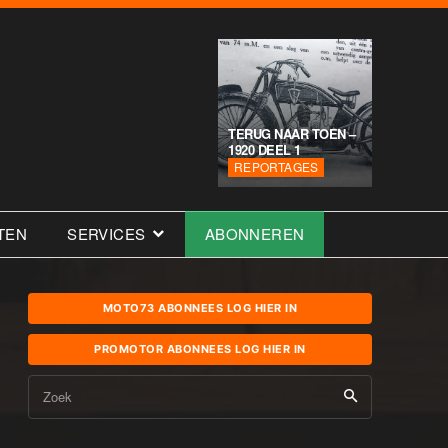
TERUG NAAR TOEN –
1920 DEEL 1
REPORTAGES
TEN
SERVICES
ABONNEREN
MOTO73 ABONNEES LOG HIER IN
PROMOTOR ABONNEES LOG HIER IN
Zoek