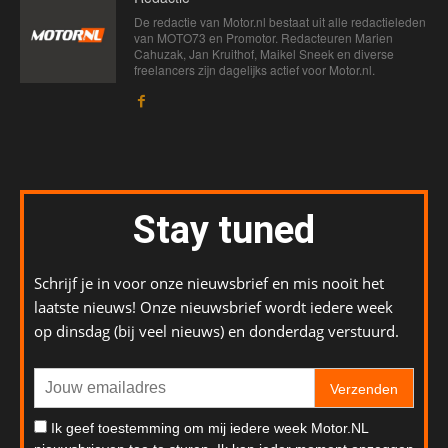
De redactie van Motor.nl bestaat uit alle redactieleden
van MOTO73 en Promotor. Redacteuren Marien
Cahuzak, Jan Kruithof, Maikel Sneek en diverse
freelancers zijn dagelijks actief voor Motor.nl.
Stay tuned
Schrijf je in voor onze nieuwsbrief en mis nooit het
laatste nieuws! Onze nieuwsbrief wordt iedere week
op dinsdag (bij veel nieuws) en donderdag verstuurd.
Verzenden
Ik geef toestemming om mij iedere week Motor.NL