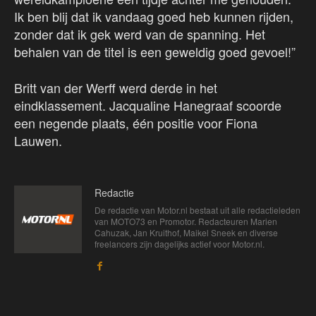
Ik ben blij dat ik vandaag goed heb kunnen rijden,
zonder dat ik gek werd van de spanning. Het
behalen van de titel is een geweldig goed gevoel!”
Britt van der Werff werd derde in het
eindklassement. Jacqualine Hanegraaf scoorde
een negende plaats, één positie voor Fiona
Lauwen.
Redactie
De redactie van Motor.nl bestaat uit alle redactieleden
van MOTO73 en Promotor. Redacteuren Marien
Cahuzak, Jan Kruithof, Maikel Sneek en diverse
freelancers zijn dagelijks actief voor Motor.nl.