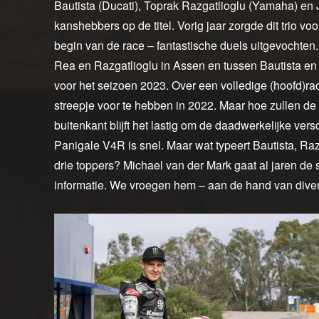
Bautista (Ducati), Toprak Razgatlioglu (Yamaha) en 
kanshebbers op de titel. Vorig jaar zorgde dit trio v
begin van de race – fantastische duels uitgevochte
Rea en Razgatlioglu in Assen en tussen Bautista e
voor het seizoen 2023. Over een volledige (hoofd)ra
streepje voor te hebben in 2022. Maar hoe zullen de 
buitenkant blijft het lastig om de daadwerkelijke versc
Panigale V4R is snel. Maar wat typeert Bautista, Raz
drie toppers? Michael van der Mark gaat al jaren de 
informatie. We vroegen hem – aan de hand van divers