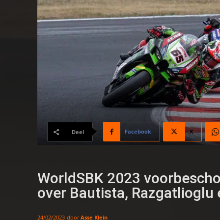
Facebook
X
Deel
WorldSBK 2023 voorbeschou
over Bautista, Razgatlioglu
door
Asse Klein
24/02/2023