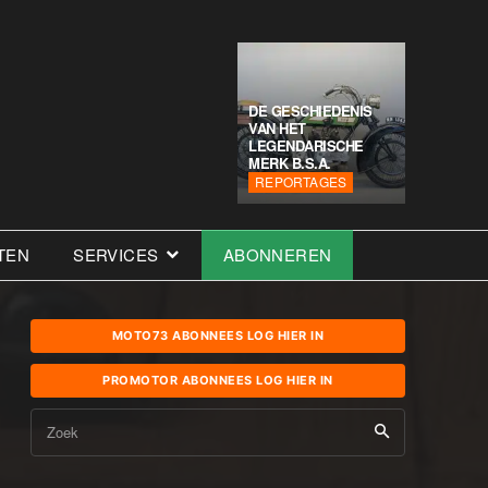
DE GESCHIEDENIS
VAN HET
LEGENDARISCHE
MERK B.S.A.
REPORTAGES
TEN
SERVICES
ABONNEREN
MOTO73 ABONNEES LOG HIER IN
PROMOTOR ABONNEES LOG HIER IN
Zoek