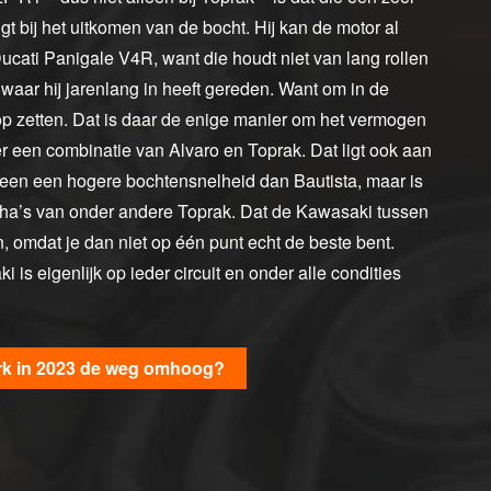
gt bij het uitkomen van de bocht. Hij kan de motor al
 Ducati Panigale V4R, want die houdt niet van lang rollen
P waar hij jarenlang in heeft gereden. Want om in de
top zetten. Dat is daar de enige manier om het vermogen
er een combinatie van Alvaro en Toprak. Dat ligt ook aan
en een hogere bochtensnelheid dan Bautista, maar is
aha’s van onder andere Toprak. Dat de Kawasaki tussen
, omdat je dan niet op één punt echt de beste bent.
is eigenlijk op ieder circuit en onder alle condities
rk in 2023 de weg omhoog?