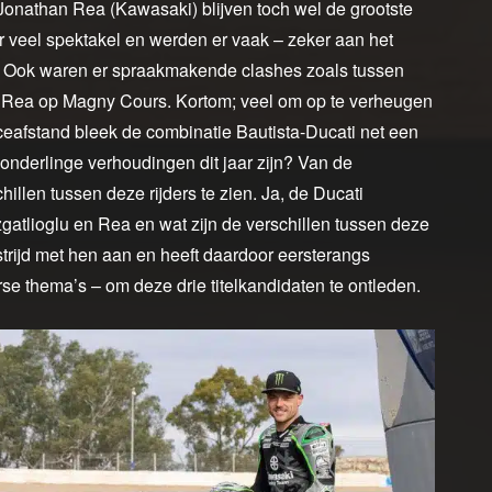
Jonathan Rea (Kawasaki) blijven toch wel de grootste
oor veel spektakel en werden er vaak – zeker aan het
n. Ook waren er spraakmakende clashes zoals tussen
n Rea op Magny Cours. Kortom; veel om op te verheugen
ceafstand bleek de combinatie Bautista-Ducati net een
onderlinge verhoudingen dit jaar zijn? Van de
hillen tussen deze rijders te zien. Ja, de Ducati
gatlioglu en Rea en wat zijn de verschillen tussen deze
strijd met hen aan en heeft daardoor eersterangs
e thema’s – om deze drie titelkandidaten te ontleden.