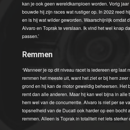
kan je ook geen wereldkampioen worden. Vorig jaar h
bouwde hij zijn races wat rustiger op. In 2022 reed 
en is hij wat wilder geworden. Waarschijnlijk omda
Alvaro en Toprak te verslaan. Ik vind het wel knap dat
passen.’
Remmen
‘Wanneer je op dit niveau racet is iedereen erg laat
remmen het meeste uit, want het ziet er bij hem zeer 
grond en hij kan de motor geweldig beheersen. Het bete
remt dan alle anderen. Maar hij kan wel bijna in all
hem wel van de concurrentie. Alvaro is niet per se 
topsnelheid van de Ducati ook harder op een bocht af.
remmen. Alleen is Toprak in totaliteit net iets sterk