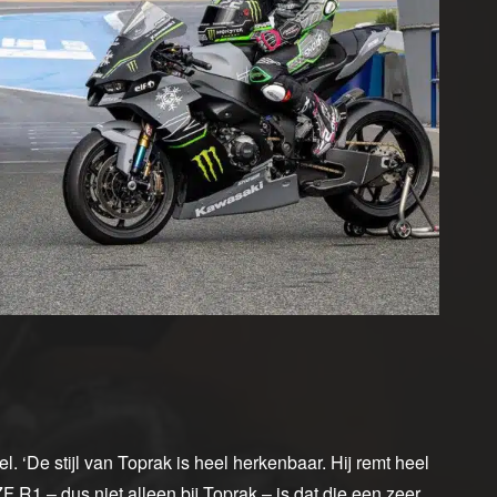
ael. ‘De stijl van Toprak is heel herkenbaar. Hij remt heel
 R1 – dus niet alleen bij Toprak – is dat die een zeer