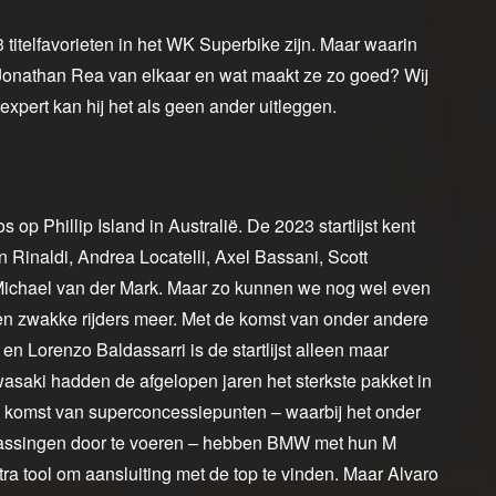
 titelfavorieten in het WK Superbike zijn. Maar waarin
n Jonathan Rea van elkaar en wat maakt ze zo goed? Wij
xpert kan hij het als geen ander uitleggen.
 op Phillip Island in Australië. De 2023 startlijst kent
Rinaldi, Andrea Locatelli, Axel Bassani, Scott
k Michael van der Mark. Maar zo kunnen we nog wel even
en zwakke rijders meer. Met de komst van onder andere
n Lorenzo Baldassarri is de startlijst alleen maar
aki hadden de afgelopen jaren het sterkste pakket in
 komst van superconcessiepunten – waarbij het onder
passingen door te voeren – hebben BMW met hun M
tool om aansluiting met de top te vinden. Maar Alvaro