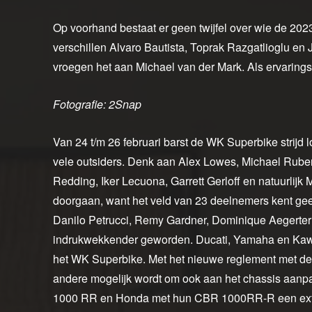
Op voorhand bestaat er geen twijfel over wie de 2023
verschillen Alvaro Bautista, Toprak Razgatlioglu e
vroegen het aan Michael van der Mark. Als ervaringse
Fotografie: 2Snap
Van 24 t/m 26 februari barst de WK Superbike strijd los
vele outsiders. Denk aan Alex Lowes, Michael Ruben 
Redding, Iker Lecuona, Garrett Gerloff en natuurlij
doorgaan, want het veld van 23 deelnemers kent ge
Danilo Petrucci, Remy Gardner, Dominique Aegerter e
indrukwekkender geworden. Ducati, Yamaha en Kawas
het WK Superbike. Met het nieuwe reglement met de
andere mogelijk wordt om ook aan het chassis aan
1000 RR en Honda met hun CBR 1000RR-R een extra 