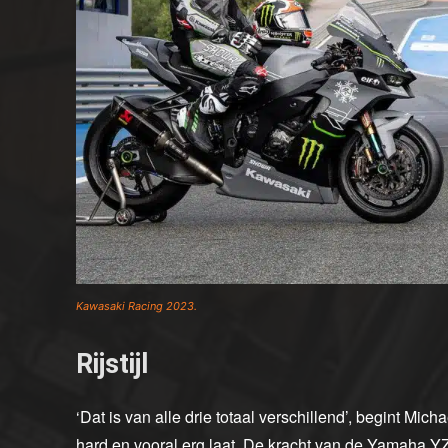
Kawasaki Racing 2023.
Rijstijl
‘Dat is van alle drie totaal verschillend’, begint Mich
hard en vooral erg laat. De kracht van de Yamaha YZF