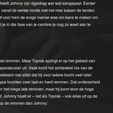
eeft Johnny zijn rijgedrag wel wat aangepast. Eerder
hij vanaf de eerste ronde met het mes tussen de tanden
t dit voor hem de enige manier was om kans te maken om
 je in die fase van je carrière je nog zo weet aan te
 met remmen. Maar Toprak springt er op het gebied van
spectaculair uit. Vaak komt het achterwiel los van de
kent niet altijd dat hij voor iedere bocht veel later
e type bochten zeer laat en hard remmen. Dat onderscheid
van het mega late remmen, maar hij komt door de hoge
 Johnny haalt er – net als Toprak – ook alles uit op de
er op de remmen dan Johnny.’