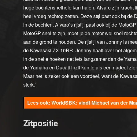
hoge bochtensnelheid kan halen. Alvaro zijn kracht li
heel vroeg rechtop zetten. Deze stijl past ook bij de
in de bochten. Alvaro’s rijstijl past ook bij de MotoG
MotoGP snel te zijn, moet je de motor wel snel rech
aan de grond te houden. De rijstijl van Johnny is me
de Kawasaki ZX-10RR. Johnny haalt over het algeme
in de snelle hoeken net iets langzamer dan de Yam
de Yamaha en Ducati inzit kun je als een nadeel zien
Maar het is zeker ook een voordeel, want de Kawasaki 
sterk.’
WorldSBK: vindt Michael van der Ma
Zitpositie