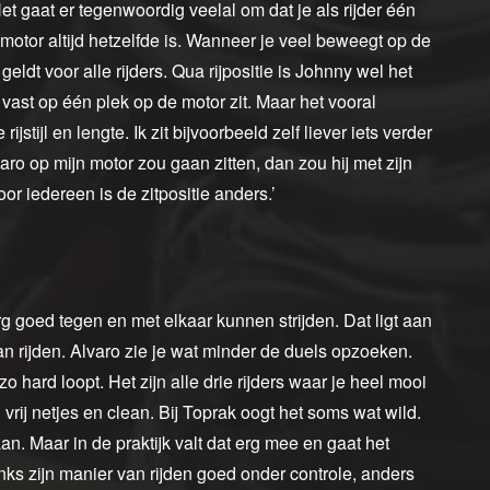
et gaat er tegenwoordig veelal om dat je als rijder één
motor altijd hetzelfde is. Wanneer je veel beweegt op de
ldt voor alle rijders. Qua rijpositie is Johnny wel het
na vast op één plek op de motor zit. Maar het vooral
rijstijl en lengte. Ik zit bijvoorbeeld zelf liever iets verder
ro op mijn motor zou gaan zitten, dan zou hij met zijn
or iedereen is de zitpositie anders.’
rg goed tegen en met elkaar kunnen strijden. Dat ligt aan
n rijden. Alvaro zie je wat minder de duels opzoeken.
zo hard loopt. Het zijn alle drie rijders waar je heel mooi
rij netjes en clean. Bij Toprak oogt het soms wat wild.
gaan. Maar in de praktijk valt dat erg mee en gaat het
ndanks zijn manier van rijden goed onder controle, anders