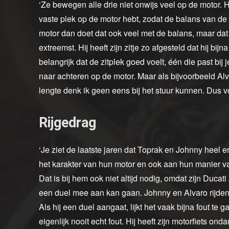
‘Ze bewegen alle drie niet onwijs veel op de motor. H
vaste plek op de motor hebt, zodat de balans van de 
motor dan doet dat ook veel met de balans, maar dat ge
extreemst. Hij heeft zijn zitje zo afgesteld dat hij bij
belangrijk dat de zitplek goed voelt, één die past bij je 
naar achteren op de motor. Maar als bijvoorbeeld Alva
lengte denk ik geen eens bij het stuur kunnen. Dus vo
Rijgedrag
‘Je ziet de laatste jaren dat Toprak en Johnny heel e
het karakter van hun motor en ook aan hun manier va
Dat is bij hem ook niet altijd nodig, omdat zijn Ducati 
een duel mee aan kan gaan. Johnny en Alvaro rijden v
Als hij een duel aangaat, lijkt het vaak bijna fout te 
eigenlijk nooit echt fout. Hij heeft zijn motorfiets o