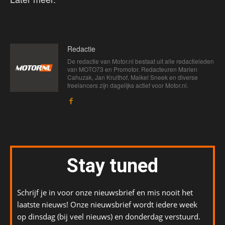
Redactie
De redactie van Motor.nl bestaat uit alle redactieleden
van MOTO73 en Promotor. Redacteuren Marien
Cahuzak, Jan Kruithof, Maikel Sneek en diverse
freelancers zijn dagelijks actief voor Motor.nl.
Stay tuned
Schrijf je in voor onze nieuwsbrief en mis nooit het
laatste nieuws! Onze nieuwsbrief wordt iedere week
op dinsdag (bij veel nieuws) en donderdag verstuurd.