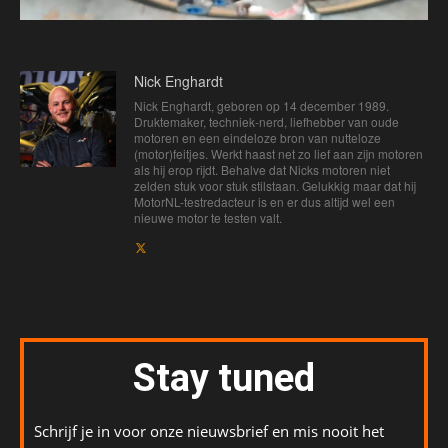
Nick Enghardt
Nick Enghardt, geboren op 14 december 1989.
Druktemaker, techniek-nerd, liefhebber van oude
motoren en een eindeloze bron van nutteloze
(motor)feitjes. Werkt haast net zo lief aan zijn motoren
als hij erop rijdt. Behalve dat Nicks motoren niet
zelden stuk voor stuk stilstaan. Gelukkig maar dat hij
MotorNL-testredacteur is en er dus altijd wel een
nieuwe motor te testen valt.
Stay tuned
Schrijf je in voor onze nieuwsbrief en mis nooit het