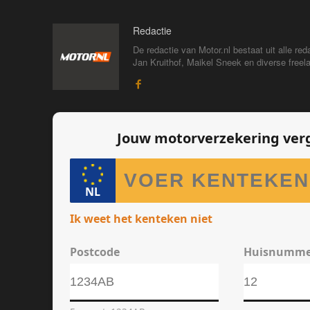
Redactie
De redactie van Motor.nl bestaat uit alle 
Jan Kruithof, Maikel Sneek en diverse freelan