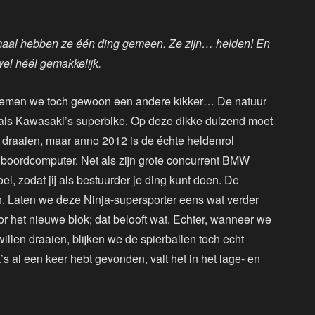
emaal hebben ze één ding gemeen. Ze zijn… helden! En
el héél gemakkelijk.
 nemen we toch gewoon een andere kikker… De natuur
et als Kawasaki’s superbike. Op deze dikke duizend moet
e draaien, maar anno 2012 is de échte heldenrol
oordcomputer. Net als zijn grote concurrent BMW
, zodat jij als bestuurder je ding kunt doen. De
. Laten we deze Ninja-supersporter eens wat verder
 het nieuwe blok; dat belooft wat. Echter, wanneer we
willen draaien, blijken we de spierballen toch echt
 al een keer hebt gevonden, valt het in het lage- en