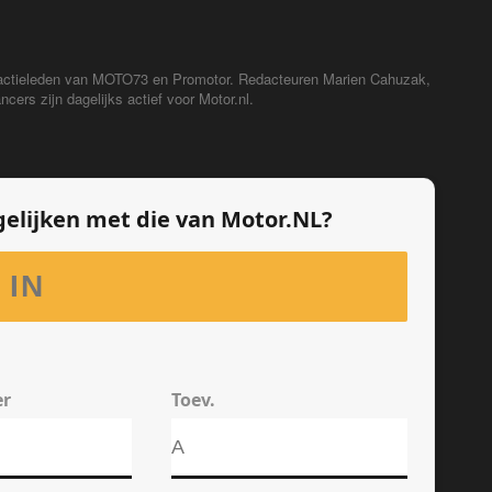
redactieleden van MOTO73 en Promotor. Redacteuren Marien Cahuzak,
cers zijn dagelijks actief voor Motor.nl.