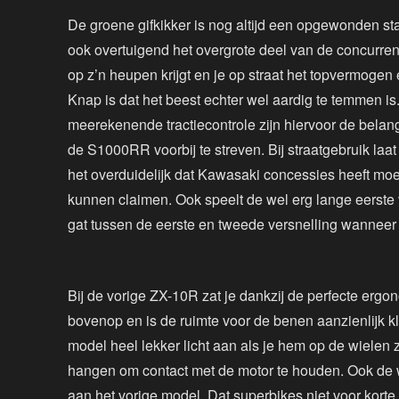
De groene gifkikker is nog altijd een opgewonden st
ook overtuigend het overgrote deel van de concurren
op z’n heupen krijgt en je op straat het topvermogen e
Knap is dat het beest echter wel aardig te temmen is
meerekenende tractiecontrole zijn hiervoor de belang
de S1000RR voorbij te streven. Bij straatgebruik laat
het overduidelijk dat Kawasaki concessies heeft m
kunnen claimen. Ook speelt de wel erg lange eerste v
gat tussen de eerste en tweede versnelling wanneer j
Bij de vorige ZX-10R zat je dankzij de perfecte ergon
bovenop en is de ruimte voor de benen aanzienlijk k
model heel lekker licht aan als je hem op de wielen
hangen om contact met de motor te houden. Ook de
aan het vorige model. Dat superbikes niet voor kort