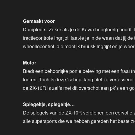
Gemaakt voor
Dompteurs. Zeker als je de Kawa hoogtoerig houdt, 
tractiecontrole ingrijpt, laat-ie je in de waan dat jij 
wheeliecontrol, die redelijk bruusk ingrijpt en je we
Motor
Biedt een behoorlijke portie beleving met een fraai i
toeren. Toch is deze ‘schop’ lang niet zo verrassend e
de ZX-10R is zelfs met dit overschot aan pk’s een 
Spiegeltje, spiegeltje…
De spiegels van de ZX-10R verdienen een eervolle v
alle supersports die we hebben gereden het beste zi