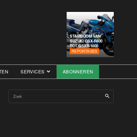
STAMBOOM VAN
SUZUKI GSX-R400
TOT GSXR-1000
REPORTAGES
TEN
SERVICES
ABONNEREN
Zoek