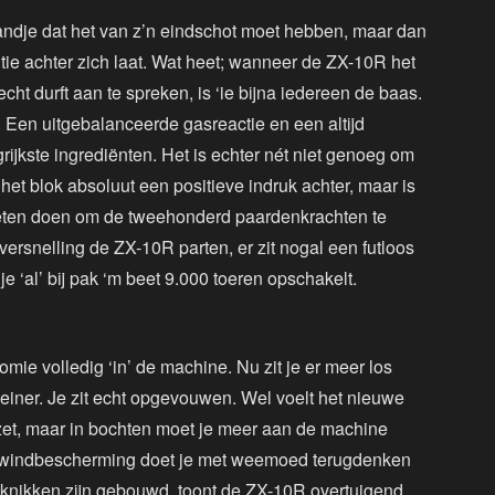
andje dat het van z’n eindschot moet hebben, maar dan
tie achter zich laat. Wat heet; wanneer de ZX-10R het
cht durft aan te spreken, is ‘ie bijna iedereen de baas.
. Een uitgebalanceerde gasreactie en een altijd
rijkste ingrediënten. Het is echter nét niet genoeg om
 het blok absoluut een positieve indruk achter, maar is
oeten doen om de tweehonderd paardenkrachten te
ersnelling de ZX-10R parten, er zit nogal een futloos
e ‘al’ bij pak ‘m beet 9.000 toeren opschakelt.
omie volledig ‘in’ de machine. Nu zit je er meer los
leiner. Je zit echt opgevouwen. Wel voelt het nieuwe
 zet, maar in bochten moet je meer aan de machine
 windbescherming doet je met weemoed terugdenken
e knikken zijn gebouwd, toont de ZX-10R overtuigend