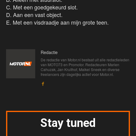
C. Met een goedgekeurd slot.
D. Aan een vast object.
E. Met een visdraadje aan mijn grote teen.
Redactie
De redactie van Motor.nl bestaat uit alle redactieleden
van MOTO73 en Promotor. Redacteuren Marien
Cahuzak, Jan Kruithof, Maikel Sneek en diverse
freelancers zijn dagelijks actief voor Motor.nl.
Stay tuned