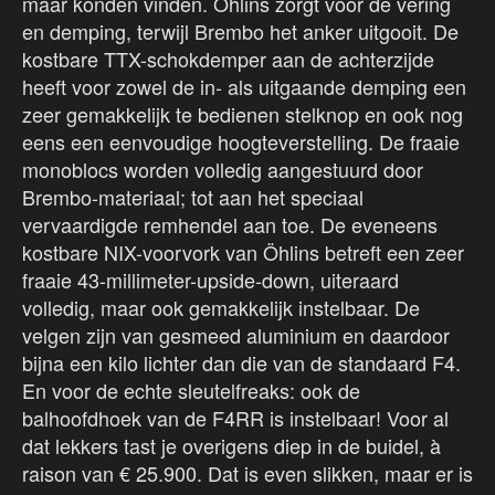
maar konden vinden. Öhlins zorgt voor de vering
en demping, terwijl Brembo het anker uitgooit. De
kostbare TTX-schokdemper aan de achterzijde
heeft voor zowel de in- als uitgaande demping een
zeer gemakkelijk te bedienen stelknop en ook nog
eens een eenvoudige hoogteverstelling. De fraaie
monoblocs worden volledig aangestuurd door
Brembo-materiaal; tot aan het speciaal
vervaardigde remhendel aan toe. De eveneens
kostbare NIX-voorvork van Öhlins betreft een zeer
fraaie 43-millimeter-upside-down, uiteraard
volledig, maar ook gemakkelijk instelbaar. De
velgen zijn van gesmeed aluminium en daardoor
bijna een kilo lichter dan die van de standaard F4.
En voor de echte sleutelfreaks: ook de
balhoofdhoek van de F4RR is instelbaar! Voor al
dat lekkers tast je overigens diep in de buidel, à
raison van € 25.900. Dat is even slikken, maar er is