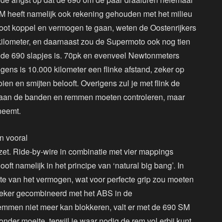
KTM heeft namelijk ook rekening gehouden met het milieu
ioot koppel en vermogen te gaan, weten de Oostenrijkers
kilometer, en daarnaast zou de Supermoto ook nog tien
at de 690 slapjes is. 70pk en evenveel Newtonmeters
ns is 10.000 kilometer een flinke afstand, zeker op
en en smijten belooft. Overigens zul je met flink de
nd aan de banden en remmen moeten controleren, maar
 neemt.
n vooral
et. Ride-by-wire in combinatie met vier mappings
 namelijk in het principe van ‘natural big bang’. In
te van het vermogen, wat voor perfecte grip zou moeten
. Zeker gecombineerd met het ABS in de
emmen niet meer kan blokkeren, valt er met de 690 SM
zonder moeite, terwijl je waar nodig de rem vol erbij kunt