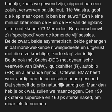
hoentje, zoals we gewend zijn, nippend aan een
zojuist verworven bakkie leut. “Hé Walstra, gooi
die klep maar open, ik ben benieuwd.” Een kleine
minuut later rollen de R en de RR van de rijplank
uit de natikkende 73-Mercedes. Bob aanschouwt
z’n ‘speelgoed’ voor de komende vijf sessies.
Beide zwart, beide asymmetrisch, beide gehangen
in dat indrukwekkende rijwielgedeelte en uitgerust
met die o zo krachtige, ‘korte slag’ vier-in-lijn.
Beide ook mét Sachs-DDC (het dynamische
veerwerk van BMW), quickshifter (R), autoblip
(RR) en allerhande rijmodi. Oftewel: BMW heeft
weer aardig aan de accessoiresboom geschud.
Dat schroeft de prijs natuurlijk aardig op. Maar dan
heb je ook wat, zullen we maar zeggen. Een 199
pk sterke superbike en 160 pk sterke naked, om
maar iets te noemen.