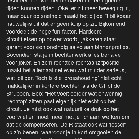
resulteert dat we met de naked meteen goede
tijden kunnen rijden. Oké, er zit meer beweging in,
maar puur op snelheid maakt het bij de R blijkbaar
nauwelijks uit dat er geen kuip op zit. Bijkomend
voordeel: de hoge fun-factor. Hardcore
circuitfietsen op power voorbij jakkeren staat
garant voor een oneindig salvo aan binnenpretjes.
Bovendien sta je in bochtenwerk alles behalve
voor joker. En zo’n rechttoe-rechtaanzitpositie
maakt het allemaal net even wat minder serieus,
wat lolliger. Toch is die ‘crosshouding’ niet echt
makkelijker in kortere bochten als de GT of de
Strubben. Bob: “Het voelt eerder wat onwennig,
‘rechtop’ zitten past eigenlijk niet echt op het
circuit. Je mist ook wat natuurlijke druk op het
voorwiel en moet meer met je lichaam werken om
dat de compenseren. De R staat ook wat ‘losser’
op z’n benen, waardoor je in kort omgooien de