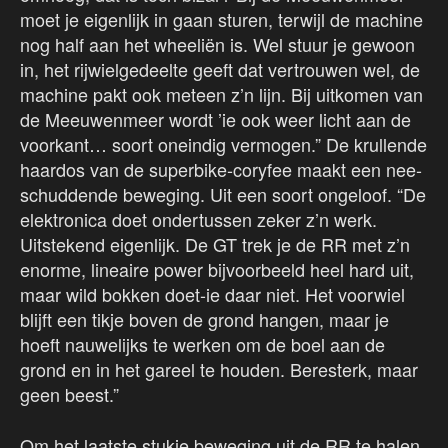
moet je eigenlijk in gaan sturen, terwijl de machine
nog half aan het wheeliën is. Wel stuur je gewoon
in, het rijwielgedeelte geeft dat vertrouwen wel, de
machine pakt ook meteen z’n lijn. Bij uitkomen van
de Meeuwenmeer wordt ’ie ook weer licht aan de
voorkant… soort oneindig vermogen.” De krullende
haardos van de superbike-coryfee maakt een nee-
schuddende beweging. Uit een soort ongeloof. “De
elektronica doet ondertussen zeker z’n werk.
Uitstekend eigenlijk. De GT trek je de RR met z’n
enorme, lineaire power bijvoorbeeld heel hard uit,
maar wild bokken doet-ie daar niet. Het voorwiel
blijft een tikje boven de grond hangen, maar je
hoeft nauwelijks te werken om de boel aan de
grond en in het gareel te houden. Beresterk, maar
geen beest.”
Om het laatste stukje beweging uit de RR te halen