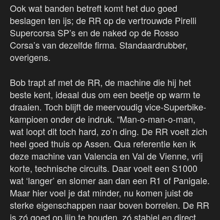
Ook wat banden betreft komt het duo goed
beslagen ten ijs; de RR op de vertrouwde Pirelli
Supercorsa SP’s en de naked op de Rosso
Corsa’s van dezelfde firma. Standaardrubber,
overigens.
Bob trapt af met de RR, de machine die hij het
beste kent, ideaal dus om een beetje op warm te
draaien. Toch blijft de meervoudig vice-Superbike-
kampioen onder de indruk. “Man-o-man-o-man,
wat loopt dit toch hard, zo’n ding. De RR voelt zich
heel goed thuis op Assen. Qua referentie ken ik
deze machine van Valencia en Val de Vienne, vrij
korte, technische circuits. Daar voelt een S1000
wat ‘langer’ en slomer aan dan een R1 of Panigale.
Maar hier voel je dat minder, nu komen juist de
sterke eigenschappen naar boven borrelen. De RR
is zó goed op lijn te houden, zó stabiel en direct.