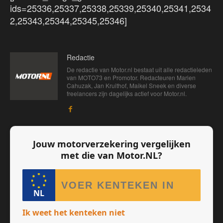
ids=25336,25337,25338,25339,25340,25341,2534
2,25343,25344,25345,25346]
Redactie
De redactie van Motor.nl bestaat uit alle redactieleden
van MOTO73 en Promotor. Redacteuren Marien
Cahuzak, Jan Kruithof, Maikel Sneek en diverse
freelancers zijn dagelijks actief voor Motor.nl.