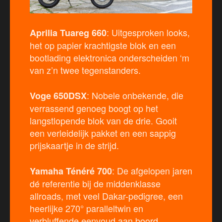
: Uitgesproken looks,
Aprilia Tuareg 660
het op papier krachtigste blok en een
bootlading elektronica onderscheiden ‘m
van z’n twee tegenstanders.
: Nobele onbekende, die
Voge 650DSX
verrassend genoeg boogt op het
langstlopende blok van de drie. Gooit
een verleidelijk pakket en een sappig
prijskaartje in de strijd.
: De afgelopen jaren
Yamaha Ténéré 700
dé referentie bij de middenklasse
allroads, met veel Dakar-pedigree, een
heerlijke 270° paralleltwin en
verbluffende eenvoud aan boord.