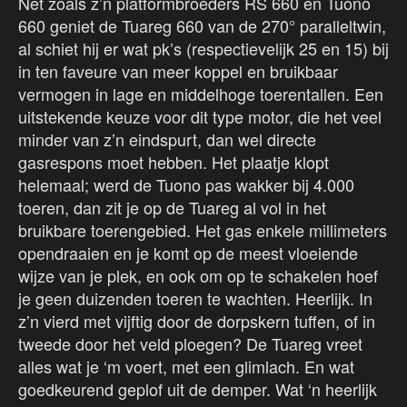
Net zoals z’n platformbroeders RS 660 en Tuono
660 geniet de Tuareg 660 van de 270° paralleltwin,
al schiet hij er wat pk’s (respectievelijk 25 en 15) bij
in ten faveure van meer koppel en bruikbaar
vermogen in lage en middelhoge toerentallen. Een
uitstekende keuze voor dit type motor, die het veel
minder van z’n eindspurt, dan wel directe
gasrespons moet hebben. Het plaatje klopt
helemaal; werd de Tuono pas wakker bij 4.000
toeren, dan zit je op de Tuareg al vol in het
bruikbare toerengebied. Het gas enkele millimeters
opendraaien en je komt op de meest vloeiende
wijze van je plek, en ook om op te schakelen hoef
je geen duizenden toeren te wachten. Heerlijk. In
z’n vierd met vijftig door de dorpskern tuffen, of in
tweede door het veld ploegen? De Tuareg vreet
alles wat je ‘m voert, met een glimlach. En wat
goedkeurend geplof uit de demper. Wat ‘n heerlijk