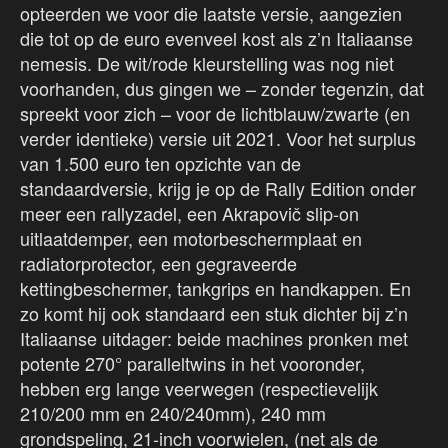
opteerden we voor die laatste versie, aangezien
die tot op de euro evenveel kost als z’n Italiaanse
nemesis. De wit/rode kleurstelling was nog niet
voorhanden, dus gingen we – zonder tegenzin, dat
spreekt voor zich – voor de lichtblauw/zwarte (en
verder identieke) versie uit 2021. Voor het surplus
van 1.500 euro ten opzichte van de
standaardversie, krijg je op de Rally Edition onder
meer een rallyzadel, een Akrapovič slip-on
uitlaatdemper, een motorbeschermplaat en
radiatorprotector, een gegraveerde
kettingbeschermer, tankgrips en handkappen. En
zo komt hij ook standaard een stuk dichter bij z’n
Italiaanse uitdager: beide machines pronken met
potente 270° paralleltwins in het vooronder,
hebben erg lange veerwegen (respectievelijk
210/200 mm en 240/240mm), 240 mm
grondspeling, 21-inch voorwielen, (net als de