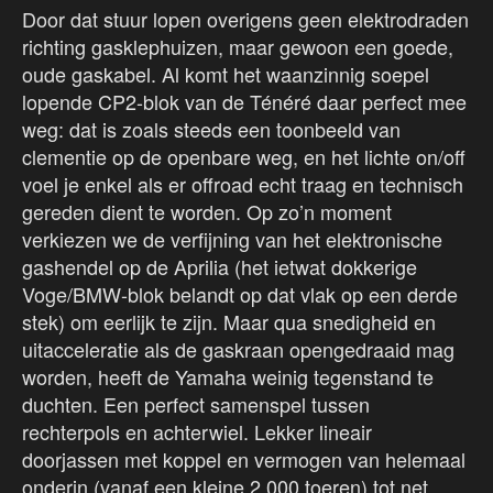
Door dat stuur lopen overigens geen elektrodraden
richting gasklephuizen, maar gewoon een goede,
oude gaskabel. Al komt het waanzinnig soepel
lopende CP2-blok van de Ténéré daar perfect mee
weg: dat is zoals steeds een toonbeeld van
clementie op de openbare weg, en het lichte on/off
voel je enkel als er offroad echt traag en technisch
gereden dient te worden. Op zo’n moment
verkiezen we de verfijning van het elektronische
gashendel op de Aprilia (het ietwat dokkerige
Voge/BMW-blok belandt op dat vlak op een derde
stek) om eerlijk te zijn. Maar qua snedigheid en
uitacceleratie als de gaskraan opengedraaid mag
worden, heeft de Yamaha weinig tegenstand te
duchten. Een perfect samenspel tussen
rechterpols en achterwiel. Lekker lineair
doorjassen met koppel en vermogen van helemaal
onderin (vanaf een kleine 2.000 toeren) tot net