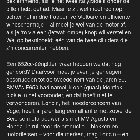
beklemmend, als je net twee rallyzadels onder de
billen hebt gehad. Maar je zit wel mooi rechtop
achter het in drie trappen verstelbare en efficiënte
windschermpje – al moet je wel van de motor af,
als je ‘m via een (ietwat lompe) knop wil verstellen.
Wel op beknibbeld: één van de twee cilinders die
z’n concurrenten hebben.
Een 652cc-éénpitter, waar hebben we dat nog
gehoord? Daarvoor moet je even je geheugen
opschudden tot de tweede helft van de jaren 90.
BMW’s F650 had namelijk een (quasi) identiek
blokje in het vooronder, en dat hoeft niet te
verwonderen. Loncin, het moederconcern van
Voge, heeft al jarenlang een alliantie met zowel de
Beierse motorbouwer als met MV Agusta en
Honda. In ruil voor de productie – blokken en
motorfietsen – voor die merken, mag Loncin – en