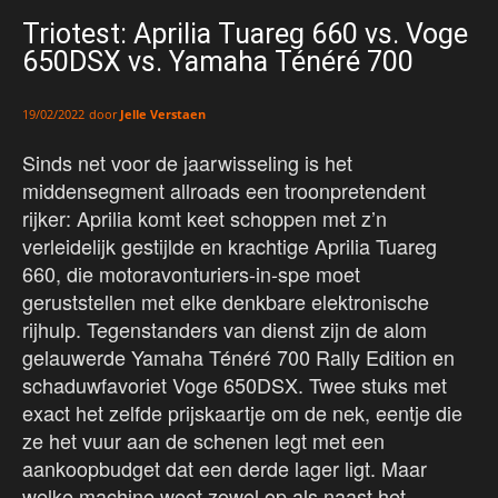
Triotest: Aprilia Tuareg 660 vs. Voge
650DSX vs. Yamaha Ténéré 700
door
Jelle Verstaen
19/02/2022
Sinds net voor de jaarwisseling is het
middensegment allroads een troonpretendent
rijker: Aprilia komt keet schoppen met z’n
verleidelijk gestijlde en krachtige Aprilia Tuareg
660, die motoravonturiers-in-spe moet
geruststellen met elke denkbare elektronische
rijhulp. Tegenstanders van dienst zijn de alom
gelauwerde Yamaha Ténéré 700 Rally Edition en
schaduwfavoriet Voge 650DSX. Twee stuks met
exact het zelfde prijskaartje om de nek, eentje die
ze het vuur aan de schenen legt met een
aankoopbudget dat een derde lager ligt. Maar
welke machine weet zowel op als naast het