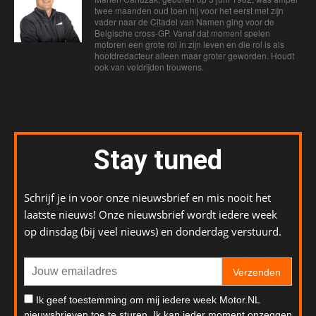
twee maanden oud toen hij voor het eerst met zijn
vader naar de Citadel van Namen ging voor de
Belgische cross-GP. Vanaf dat moment spelen
motoren een grote rol in zijn leven en die rol is als
hoofdredacteur alleen maar groter geworden. Houdt
ook van veldrijden trouwens.
Stay tuned
Schrijf je in voor onze nieuwsbrief en mis nooit het
laatste nieuws! Onze nieuwsbrief wordt iedere week
op dinsdag (bij veel nieuws) en donderdag verstuurd.
Verzenden
Ik geef toestemming om mij iedere week Motor.NL
nieuwsbrieven toe te sturen. Ik kan ieder moment opzeggen