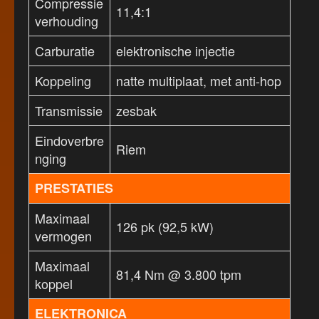
Compressie
11,4:1
verhouding
Carburatie
elektronische injectie
Koppeling
natte multiplaat, met anti-hop
Transmissie
zesbak
Eindoverbre
Riem
nging
PRESTATIES
Maximaal
126 pk (92,5 kW)
vermogen
Maximaal
81,4 Nm @ 3.800 tpm
koppel
ELEKTRONICA