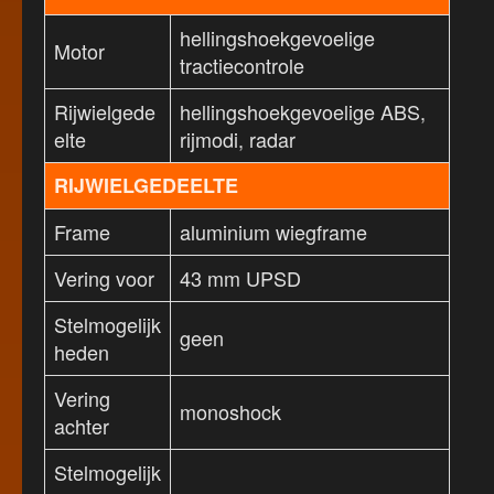
hellingshoekgevoelige
Motor
tractiecontrole
Rijwielgede
hellingshoekgevoelige ABS,
elte
rijmodi, radar
RIJWIELGEDEELTE
Frame
aluminium wiegframe
Vering voor
43 mm UPSD
Stelmogelijk
geen
heden
Vering
monoshock
achter
Stelmogelijk