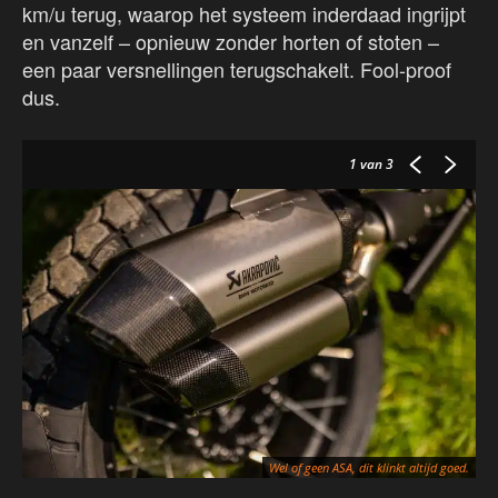
km/u terug, waarop het systeem inderdaad ingrijpt
en vanzelf – opnieuw zonder horten of stoten –
een paar versnellingen terugschakelt. Fool-proof
dus.
1
van 3
Bi
Wel of geen ASA, dit klinkt altijd goed.
ge