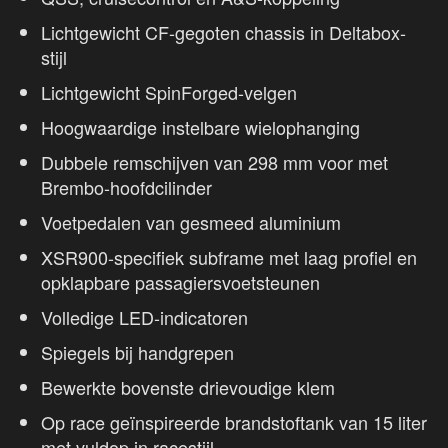
Lichtgewicht CF-gegoten chassis in Deltabox-
stijl
Lichtgewicht SpinForged-velgen
Hoogwaardige instelbare wielophanging
Dubbele remschijven van 298 mm voor met
Brembo-hoofdcilinder
Voetpedalen van gesmeed aluminium
XSR900-specifiek subframe met laag profiel en
opklapbare passagiersvoetsteunen
Volledige LED-indicatoren
Spiegels bij handgrepen
Bewerkte bovenste drievoudige klem
Op race geïnspireerde brandstoftank van 15 liter
met vuldop in racestijl