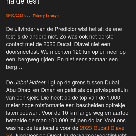
na de test
door
Thierry Sarasyn
09/02/2023
De uitvinder van de Predictor wist het al: de ene
test is de andere niet. Zo was ook het eerste
contact met de 2023 Ducati Diavel niet een
doorsneetest. We mochten 120 km op en neer op
een bergweg rijden. En niet eens zomaar een
berg…
De
ligt op de grens tussen Dubai,
Jebel Hafeet
Abu Dhabi en Oman en geldt als de privéspeeltuin
van een sjeik. Die heeft op de top van de 1.000
meter hoge rotsformatie een bescheiden optrekje
laten bouwen. Voor de 10 km lange weg ernaartoe
betaalde de man 100.000 miljoen dollar. Voot ons
was het de testlocatie voor de
2023 Ducati Diavel
V4
. Nog voor de Ducati in de warme woestijnlucht