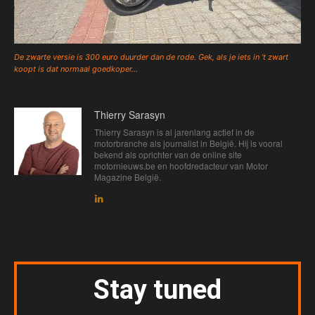
De zwarte versie is 300 euro duurder dan de rode. Gek, als je iets in ’t zwart
koopt is dat normaal goedkoper…
Thierry Sarasyn
Thierry Sarasyn is al jarenlang actief in de
motorbranche als journalist in België. Hij is vooral
bekend als oprichter van de online site
motornieuws.be en hoofdredacteur van Motor
Magazine België.
Stay tuned