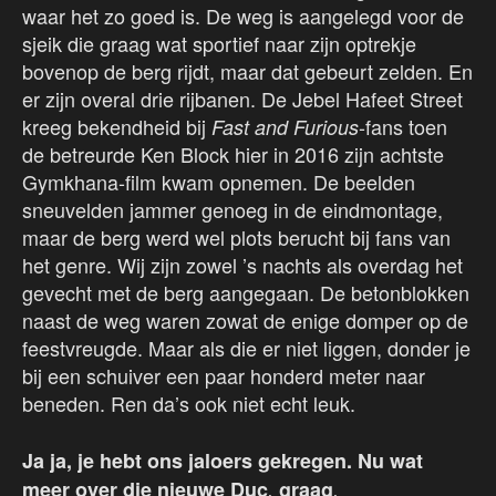
waar het zo goed is. De weg is aangelegd voor de
sjeik die graag wat sportief naar zijn optrekje
bovenop de berg rijdt, maar dat gebeurt zelden. En
er zijn overal drie rijbanen. De Jebel Hafeet Street
kreeg bekendheid bij
-fans toen
Fast and Furious
de betreurde Ken Block hier in 2016 zijn achtste
Gymkhana-film kwam opnemen. De beelden
sneuvelden jammer genoeg in de eindmontage,
maar de berg werd wel plots berucht bij fans van
het genre. Wij zijn zowel ’s nachts als overdag het
gevecht met de berg aangegaan. De betonblokken
naast de weg waren zowat de enige domper op de
feestvreugde. Maar als die er niet liggen, donder je
bij een schuiver een paar honderd meter naar
beneden. Ren da’s ook niet echt leuk.
Ja ja,
je hebt ons jaloers gekregen. Nu wat
meer over die nieuwe Duc
,
graag
.