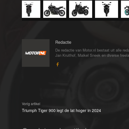
Redactie
De redactie van Motor.nl bestaat uit alle 
Jan Kruithof, Maikel Sneek en diverse freelan
Vorig artikel
Triumph Tiger 900 legt de lat hoger in 2024