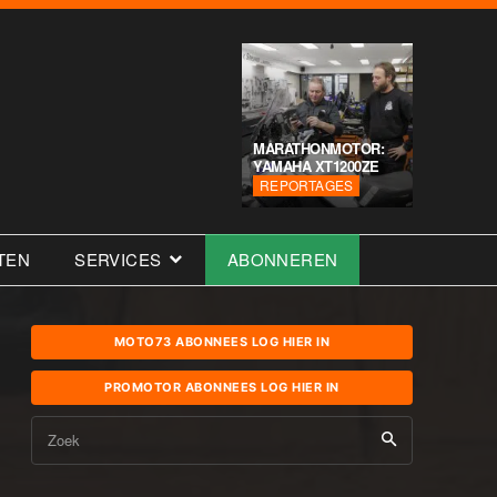
MARATHONMOTOR:
YAMAHA XT1200ZE
REPORTAGES
TEN
SERVICES
ABONNEREN
MOTO73 ABONNEES LOG HIER IN
PROMOTOR ABONNEES LOG HIER IN
Zoek