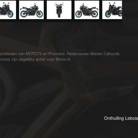
redactieleden van MOTO73 en Promotor. Redacteuren Marien Cahuzak,
cers zijn dagelijks actief voor Motor.nl.
Onthulling Leboi