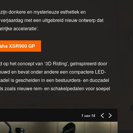
zijn donkere en mysterieuze esthetiek en
e verjaardag met een uitgebreid nieuw ontwerp dat
lrijke acceleratie’.
maha XSR900 GP
op het concept van ‘3D Riding’, geïnspireerd door
ieuwd en bevat onder andere een compactere LED-
adel is gescheiden in een bestuurders- en duozadel
ails zoals nieuwe rem- en schakelpedalen voor soepel
1
van 16