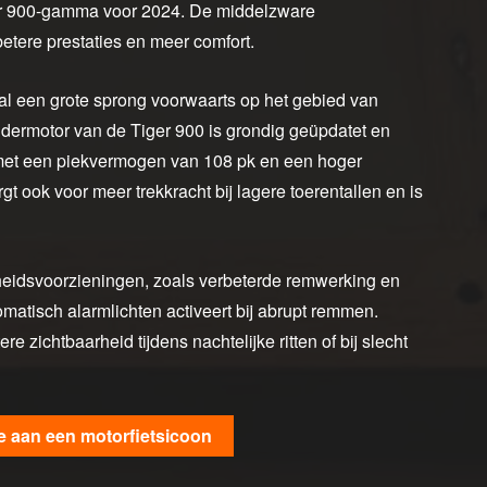
er 900-gamma voor 2024. De middelzware
tere prestaties en meer comfort.
l een grote sprong voorwaarts op het gebied van
indermotor van de Tiger 900 is grondig geüpdatet en
met een piekvermogen van 108 pk en een hoger
 ook voor meer trekkracht bij lagere toerentallen en is
igheidsvoorzieningen, zoals verbeterde remwerking en
tisch alarmlichten activeert bij abrupt remmen.
 zichtbaarheid tijdens nachtelijke ritten of bij slecht
de aan een motorfietsicoon