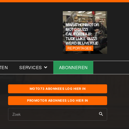
MARATHONMOTOR
MOTO GUZZI
CALIFORNIA III:
TIJDELIJKE GUZZI
WERD BLIJVERTJE
REPORTAGES
TEN
SERVICES
ABONNEREN
MOTO73 ABONNEES LOG HIER IN
PROMOTOR ABONNEES LOG HIER IN
Zoek