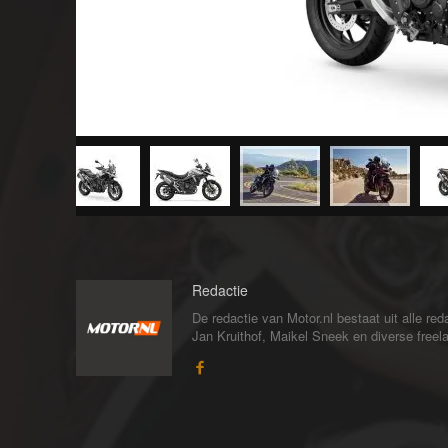
Redactie
De redactie van Motor.nl bestaat uit alle 
Jan Kruithof, Maikel Sneek en diverse freelan