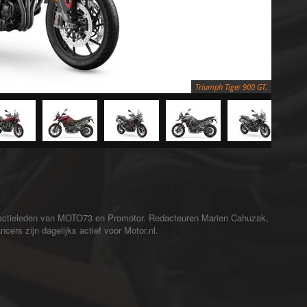
Triumph Tiger 900 GT.
redactieleden van MOTO73 en Promotor. Redacteuren Marien Cahuzak,
cers zijn dagelijks actief voor Motor.nl.