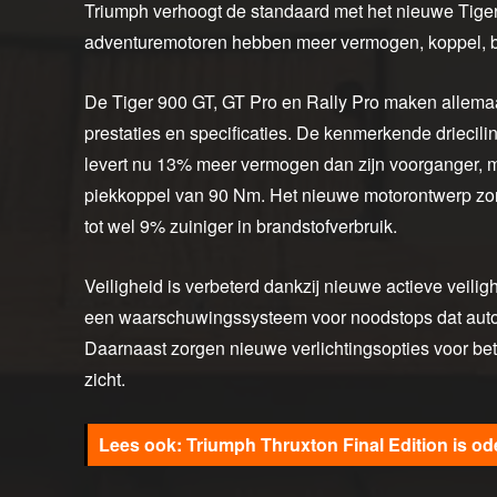
Triumph verhoogt de standaard met het nieuwe Tig
adventuremotoren hebben meer vermogen, koppel, be
De Tiger 900 GT, GT Pro en Rally Pro maken allemaa
prestaties en specificaties. De kenmerkende driecil
levert nu 13% meer vermogen dan zijn voorganger, 
piekkoppel van 90 Nm. Het nieuwe motorontwerp zorgt
tot wel 9% zuiniger in brandstofverbruik.
Veiligheid is verbeterd dankzij nieuwe actieve veil
een waarschuwingssysteem voor noodstops dat automa
Daarnaast zorgen nieuwe verlichtingsopties voor betere
zicht.
Triumph Thruxton Final Edition is o