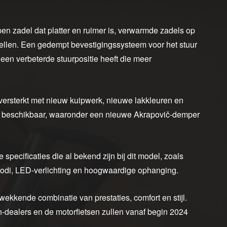
n zadel dat platter en ruimer is, verwarmde zadels op
dellen. Een gedempt bevestigingssysteem voor het stuur
o een verbeterde stuurpositie heeft die meer
 versterkt met nieuw kuipwerk, nieuwe lakkleuren en
es beschikbaar, waaronder een nieuwe Akrapovič-demper
pecificaties die al bekend zijn bij dit model, zoals
jmodi, LED-verlichting en hoogwaardige ophanging.
wekkende combinatie van prestaties, comfort en stijl.
-dealers en de motorfietsen zullen vanaf begin 2024