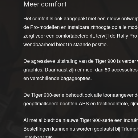
Meer comfort
Het comfort is ook aangepakt met een nieuw ontworpe
de Pro-modellen en instelbare zithoogte op alle mo
zorgt voor een comfortabelere rit, terwijl de Rally Pr
wendbaarheid biedt in staande positie.
De agressieve uitstraling van de Tiger 900 is verder
graphics. Daarnaast zijn er meer dan 50 accessoir
en verschillende bagageopties.
De Tiger 900-serie behoudt ook alle toonaangevende s
geoptimaliseerd bochten-ABS en tractiecontrole, ri
Al met al biedt de nieuwe Tiger 900-serie een indruk
Bestellingen kunnen nu worden geplaatst bij Triumph
leverbaar zijn.