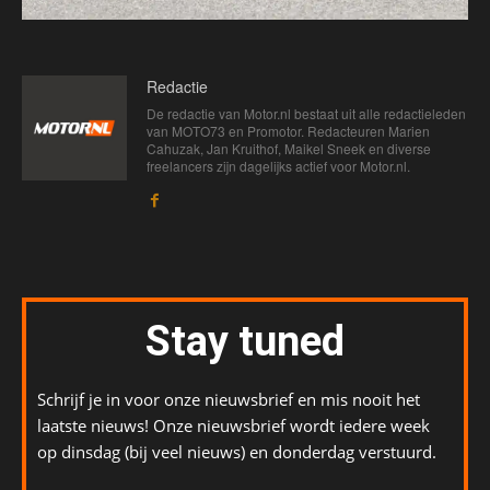
Redactie
De redactie van Motor.nl bestaat uit alle redactieleden
van MOTO73 en Promotor. Redacteuren Marien
Cahuzak, Jan Kruithof, Maikel Sneek en diverse
freelancers zijn dagelijks actief voor Motor.nl.
Stay tuned
Schrijf je in voor onze nieuwsbrief en mis nooit het
laatste nieuws! Onze nieuwsbrief wordt iedere week
op dinsdag (bij veel nieuws) en donderdag verstuurd.