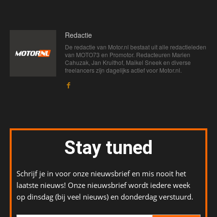
Redactie
De redactie van Motor.nl bestaat uit alle redactieleden
van MOTO73 en Promotor. Redacteuren Marien
Cahuzak, Jan Kruithof, Maikel Sneek en diverse
freelancers zijn dagelijks actief voor Motor.nl.
Stay tuned
Schrijf je in voor onze nieuwsbrief en mis nooit het
laatste nieuws! Onze nieuwsbrief wordt iedere week
op dinsdag (bij veel nieuws) en donderdag verstuurd.