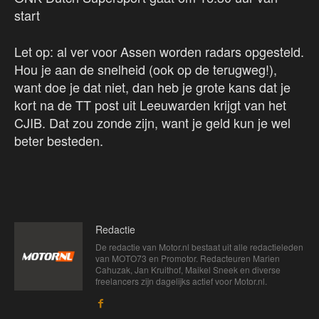
start
Let op: al ver voor Assen worden radars opgesteld.
Hou je aan de snelheid (ook op de terugweg!),
want doe je dat niet, dan heb je grote kans dat je
kort na de TT post uit Leeuwarden krijgt van het
CJIB. Dat zou zonde zijn, want je geld kun je wel
beter besteden.
Redactie
De redactie van Motor.nl bestaat uit alle redactieleden
van MOTO73 en Promotor. Redacteuren Marien
Cahuzak, Jan Kruithof, Maikel Sneek en diverse
freelancers zijn dagelijks actief voor Motor.nl.