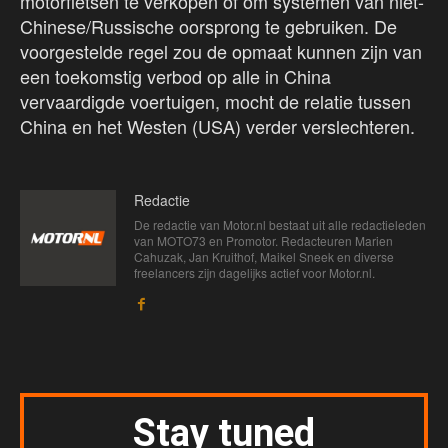
motorfietsen te verkopen of om systemen van niet-
Chinese/Russische oorsprong te gebruiken. De
voorgestelde regel zou de opmaat kunnen zijn van
een toekomstig verbod op alle in China
vervaardigde voertuigen, mocht de relatie tussen
China en het Westen (USA) verder verslechteren.
Redactie
De redactie van Motor.nl bestaat uit alle redactieleden
van MOTO73 en Promotor. Redacteuren Marien
Cahuzak, Jan Kruithof, Maikel Sneek en diverse
freelancers zijn dagelijks actief voor Motor.nl.
Stay tuned